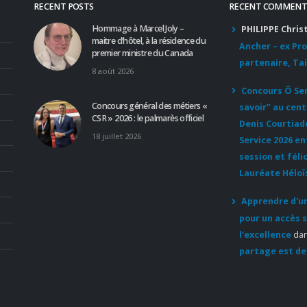
RECENT POSTS
RECENT COMMENT
Hommage à Marcel Joly –
PHILIPPE Chris
maitre d’hôtel, à la résidence du
Ancher – ex Pr
premier ministre du Canada
partenaire, Tai
8 août 2026
Concours Ô Serv
Concours général des métiers «
savoir” au cent
CSR » 2026 : le palmarès officiel
Denis Courtiad
18 juillet 2026
Service 2026 e
session et féli
Lauréate Héloï
Apprendre d'un
pour un accès s
l'excellence
da
partage est de