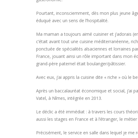
Pourtant, inconsciemment, dès mon plus jeune âge, 
éduqué avec un sens de l’hospitalité.
Ma maman a toujours aimé cuisiner et j’adorais (e
c’était avant tout une cuisine méditerranéenne, ric
ponctuée de spécialités alsaciennes et lorraines par
France, jouant ainsi un rôle important dans mon éd
grand-père paternel était boulanger/pâtissier.
Avec eux, j’ai appris la cuisine dite « riche » où l
Après un baccalauréat économique et social, j’ai pa
Vatel, à Nîmes, intégrée en 2013.
Le déclic a été immédiat : à travers les cours théor
aussi les stages en France et à l’étranger, le métie
Précisément, le service en salle dans lequel je me 