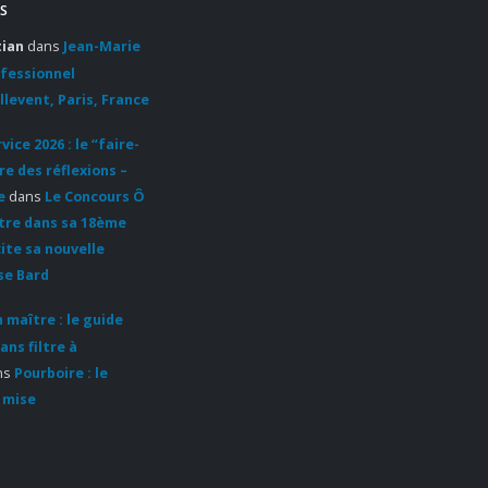
S
tian
dans
Jean-Marie
ofessionnel
llevent, Paris, France
ice 2026 : le “faire-
re des réflexions –
e
dans
Le Concours Ô
ntre dans sa 18ème
cite sa nouvelle
se Bard
 maître : le guide
ans filtre à
ns
Pourboire : le
 mise