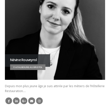
Névine Rouveyrol
114 FAUBOURG AU BRISTOL
Depuis mon plus jeune âge je suis attirée par les métiers de l’Hôtellerie
Restauration….