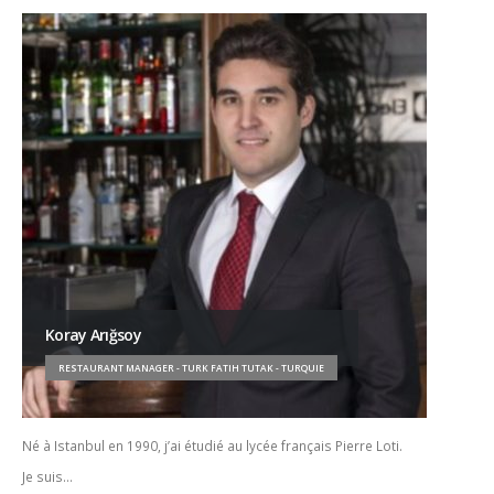
Koray Arığsoy
RESTAURANT MANAGER - TURK FATIH TUTAK - TURQUIE
Né à Istanbul en 1990, j’ai étudié au lycée français Pierre Loti.
Je suis…