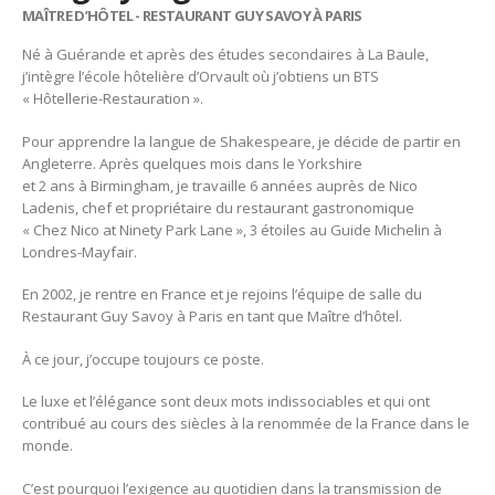
MAÎTRE D’HÔTEL - RESTAURANT GUY SAVOY À PARIS
Né à Guérande et après des études secondaires à La Baule,
j’intègre l’école hôtelière d’Orvault où j’obtiens un BTS
« Hôtellerie-Restauration ».
Pour apprendre la langue de Shakespeare, je décide de partir en
Angleterre. Après quelques mois dans le Yorkshire
et 2 ans à Birmingham, je travaille 6 années auprès de Nico
Ladenis, chef et propriétaire du restaurant gastronomique
« Chez Nico at Ninety Park Lane », 3 étoiles au Guide Michelin à
Londres-Mayfair.
En 2002, je rentre en France et je rejoins l’équipe de salle du
Restaurant Guy Savoy à Paris en tant que Maître d’hôtel.
À ce jour, j’occupe toujours ce poste.
Le luxe et l’élégance sont deux mots indissociables et qui ont
contribué au cours des siècles à la renommée de la France dans le
monde.
C’est pourquoi l’exigence au quotidien dans la transmission de