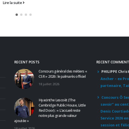
RECENT POSTS
RECENT COMMENT
Concours général des métiers «
PHILIPPE Chris
CSR » 2026 : le palmarès officiel
Ancher – ex Pr
18 juillet 2026
partenaire, Tai
Concours Ô Serv
Hyacinthe Lescoët (The
savoir” au cent
Cambridge Public House, Little
Red Door) : « L’accueil reste
Denis Courtiad
notre plus grande valeur
Service 2026 e
ajoutée »
session et féli
18 juillet 2026