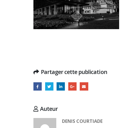
Paris
18 juillet 2026
15 juille
Hyacinthe Lescoët (The
Cambridge Public House, Little
Red Door) : « L’accueil reste
notre plus grande valeur ajoutée »
ans de 
18 juillet 2026
14 juille
Trophée du Maître d’Hôtel
2027 : les douze demi-
finalistes dévoilés
16 juillet 2026
Partager cette publication
5 juillet
Auteur
DENIS COURTIADE