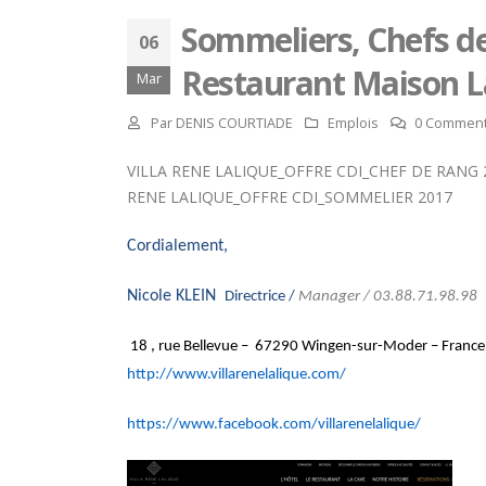
Sommeliers, Chefs d
06
Restaurant Maison L
Mar
Par
DENIS COURTIADE
Emplois
0 Comment
VILLA RENE LALIQUE_OFFRE CDI_CHEF DE RANG 
RENE LALIQUE_OFFRE CDI_SOMMELIER 2017
Cordialement,
Nicole KLEIN
Directrice /
Manager /
03.88.71.98.98
18 , rue Bellevue – 67290 Wingen-sur-Moder – France
http://www.villarenelalique.com/
https://www.facebook.com/villarenelalique/
Concours général des métiers
« CSR » 2026 : le palmarès
officiel