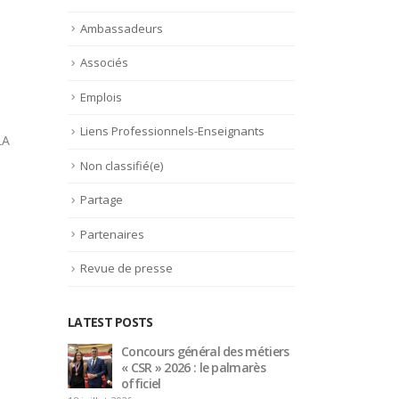
Ambassadeurs
Associés
Emplois
Liens Professionnels-Enseignants
LA
Non classifié(e)
Partage
Partenaires
Revue de presse
LATEST POSTS
étiers
Bertrand Noeureuil et Elsa
Conc
rès
Jeanvoine à la tête de
« CS
L’Orangerie du George V à
offi