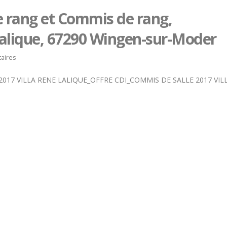
e rang et Commis de rang,
alique, 67290 Wingen-sur-Moder
aires
2017
VILLA RENE LALIQUE_OFFRE CDI_COMMIS DE SALLE 2017
VIL
Bertrand Noeureuil et Elsa
Concours général des m
Jeanvoine à la tête de
« CSR » 2026 : le palma
L’Orangerie du George V à
officiel