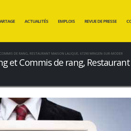
ARTAGE
ACTUALITÉS
EMPLOIS
REVUE DE PRESSE
C
 COMMIS DE RANG, RESTAURANT MAISON LALIQUE, 67290 WINGEN-SUR-MODER
ng et Commis de rang, Restaurant