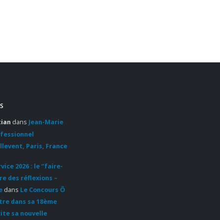
S
tian
dans
Jean-Marie
ofessionnel
llevent, Paris, France
ice 2026 : le “faire-
re des réflexions –
e
dans
Le Concours Ô
ntre dans sa 18ème
cite sa nouvelle