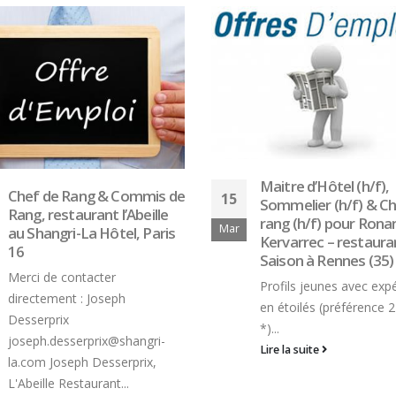
Maitre d’Hôtel (h/f),
Chef Barman, Le Bel
09
Sommelier (h/f) & Chef de
Rives, Juan-les-Pins 
rang (h/f) pour Ronan
Fév
Recherche active d'un 
Kervarrec – restaurant
Barman pour le Bar Fit
Saison à Rennes (35)
au Belles...
Profils jeunes avec expérience
Lire la suite
en étoilés (préférence 2 ou 3
*)...
Lire la suite