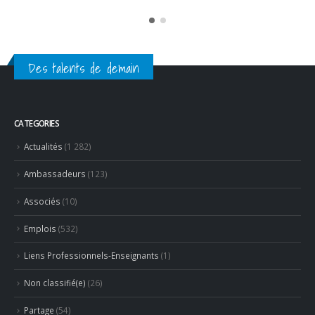
Des talents de demain
CATEGORIES
Actualités
(1 282)
Ambassadeurs
(123)
Associés
(10)
Emplois
(532)
Liens Professionnels-Enseignants
(1)
Non classifié(e)
(26)