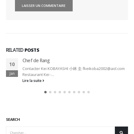
RELATED
POSTS
Brigade de salle, différents postes “La Grande
24
Maison”, Joël Robuchon, Bordeaux
Fév
Pour renforcer son Equipe, "La Grande Maison" de Joël
Robuchon à Bordeaux, recrute:...
Lire la suite
SEARCH