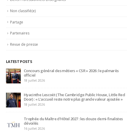
Liens Professionnels-Enseignants
Non classifié(e)
Partage
Partenaires
Revue de presse
LATEST POSTS
Bertrand Noeureuil et Elsa Jeanvoine à la tête de
L’Orangerie du George V à Paris
15 juillet 2026
Serge Dubs, meilleur sommelier du monde, part à la retraite
après plus de 50 ans de service
14 juillet 2026
Maître d’hôtel à l’Oceania de Quimper, Gilles Léost fait ses
valises après 40 ans de services
5 juillet 2026