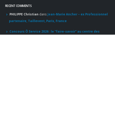
RECENT COMMENTS
PHILIPPE Christian
dans
Jean-Marie Ancher – ex Professionnel
partenaire, Taillevent, Paris, France
Concours Ô Service 2026 : le “faire-savoir” au centre des
réflexions – Denis Courtiade
dans
Le Concours Ô Service 2026
entre dans sa 18ème session et félicite sa nouvelle Lauréate
Héloïse Bard
Apprendre d'un maître : le guide pour un accès sans filtre à
l'excellence
dans
Pourboire : le partage est de mise
© Copyright 2020. Tous droits réservés.