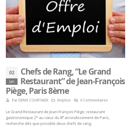
Chefs de Rang, “Le Grand
02
Restaurant” de Jean-François
Jan
Piège, Paris 8ème
Par
DENIS COURTIADE
Emplois
0 Commentaires
Le Grand Restaurant de Jean-François Piège, restaurant
e
gastronomique 2* au cœur du 8
arrondissement de Paris,
recherche dès que possible deux chefs de rang.