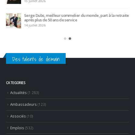
15 juillet 2026
Serge Dubs, meilleur sommelier du monde, part à la retraite
après plus de 50 ans de service
14 juillet 2026
Des talents de demain
CATEGORIES
Actualités
(1 283)
Ambassadeurs
(123)
Associés
(10)
Emplois
(532)