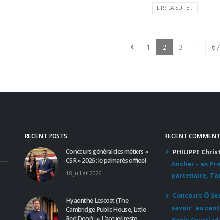
LIRE LA SUITE...
…
1
2
3
67
RECENT POSTS
RECENT COMMENT
Concours général des métiers «
PHILIPPE Chris
CSR » 2026 : le palmarès officiel
Ancher – ex Pr
18 juillet 2026
partenaire, Tai
Concours Ô Serv
Hyacinthe Lescoët (The
savoir” au cent
Cambridge Public House, Little
Red Door) : « L’accueil reste
Denis Courtiad