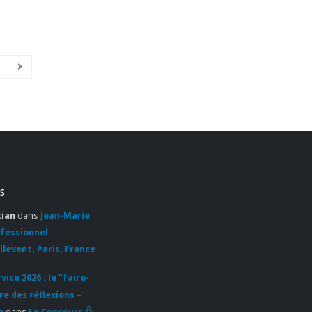
S
tian
dans
Jean-Marie
ofessionnel
llevent, Paris, France
ice 2026 : le “faire-
re des réflexions –
e
dans
Le Concours Ô