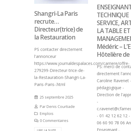
ENSEIGNANT
Shangri-La Paris
TECHNIQUE
recrute…
SERVICE, AR
Directeur(trice) de
LA TABLE ET
la Restauration
MANAGEMEN
Médéric – L’E
PS contacter directement
Hôtelière de 
l'annonceur
https://www.journaldespalaces.com/carriere/offre-
PS: merci de cont
279299-Directeur-trice-de-
directement l'ann
la-Restauration-Shangri-La-
Caroline Ravenet
Paris-Paris-.html
pédagogique -
Direction de l'app
25 septembre 2025
-
Par
Denis Courtiade
c.ravenet@cfame
Emplois
- 01 42 12 62 12 -
0 Commentaires
06 60 90 78 06 A
Enseignant...
LIRE LA SUITE...