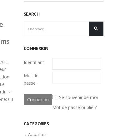
SEARCH
re
eims
CONNEXION
ur...
Identifiant
eur
Mot de
ation
passe
 Le
rtin -
Se souvenir de moi
ne: 03
Mot de passe oublié ?
CATEGORIES
e
Actualités