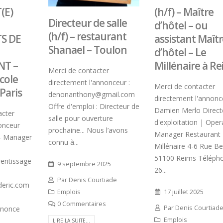
(E)
(h/f) – Maître
Directeur de salle
d’hôtel – ou
(h/f) – restaurant
TS DE
assistant Maît
Shanael – Toulon
d’hôtel – Le
T –
Millénaire à R
Merci de contacter
cole
directement l'annonceur :
Merci de contacter
Paris
denonanthony@gmail.com
directement l'annonce
Offre d'emploi : Directeur de
Damien Merlo Direct
acter
salle pour ouverture
d'exploitation | Oper
onceur
prochaine... Nous l’avons
Manager Restaurant
 - Manager
connu à...
Millénaire 4-6 Rue Be
51100 Reims Télépho
rentissage
9 septembre 2025
26...
Par
Denis Courtiade
deric.com
17 juillet 2025
Emplois
0 Commentaires
Par
Denis Courtiad
nnonce
Emplois
LIRE LA SUITE...