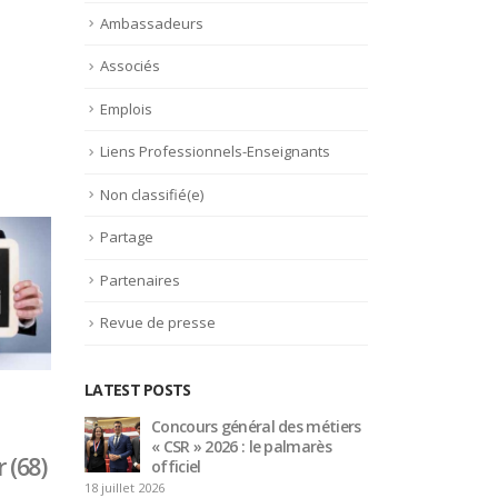
Ambassadeurs
Associés
Emplois
Liens Professionnels-Enseignants
Non classifié(e)
Partage
Partenaires
Revue de presse
LATEST POSTS
 métiers
Bertrand Noeureuil et Elsa
Co
marès
Jeanvoine à la tête de
« 
 (68)
L’Orangerie du George V à
of
Paris
18 juillet 2026