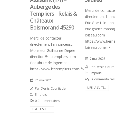
15 jui
Auberge des
Hyacinthe Lescoët (The
Merci de contacte
Templiers – Relais &
Cambridge Public House, Little
directement l'anno
Châteaux –
Red Door) : « L’accueil reste
Eric Goettelmann
notre plus grande valeur ajoutée »
Boismorand 45290
ans d
eric.goettelmann
18 juillet 2026
14 jui
loiseau.com
Merci de contacter
https://www.berna
Trophée du Maître d’Hôtel
directement l'annonceur...
2027 : les douze demi-
loiseau.com/fr/
Monsieur Guillaume Dépée
finalistes dévoilés
16 juillet 2026
direction@lestempliers.com
7 mai 2025
5 juill
Possibilité de logement !
Par
Denis Court
https://www.lestempliers.com/fr/
Emplois
0 Commentaires
21 mai 2025
LIRE LA SUITE...
Par
Denis Courtiade
Emplois
0 Commentaires
LIRE LA SUITE...