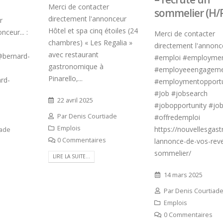
llet 2026
Merci de contacter
sommelier (H/F
directement l'annonceur
Hyacinthe Lescoët (T
r
Serge Dubs, meilleur
Cambridge Public Hous
Hôtel et spa cinq étoiles (24
nceur... :
Merci de contacter
sommelier du monde, part à
Red Door) : « L’accueil
chambres) « Les Regalia »
directement l'annonce
la retraite après plus de 50
notre plus grande valeur ajout
avec restaurant
e service
@bernard-
18 juillet 2026
#emploi #employme
llet 2026
gastronomique à
#employeeengagem
Pinarello,...
rd-
Trophée du Maître d’
#employmentopportu
Maître d’hôtel à l’Oceania de
2027 : les douze demi
#Job #jobsearch
Quimper, Gilles Léost fait ses
finalistes dévoilés
22 avril 2025
#jobopportunity #job
valises après 40 ans de services
16 juillet 2026
Par
Denis Courtiade
#offredemploi
et 2026
Emplois
https://nouvellesgas
iade
0 Commentaires
lannonce-de-vos-rev
sommelier/
LIRE LA SUITE...
14 mars 2025
Par
Denis Courtiad
Emplois
0 Commentaires