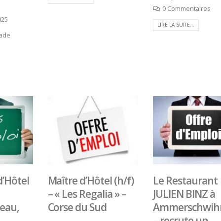
0 Commentaires
025
LIRE LA SUITE...
iade
d’Hôtel
Maître d’Hôtel (h/f)
Le Restaurant
Bertrand Noeureuil et Elsa
Concours général des
– « Les Regalia » –
JULIEN BINZ à
Jeanvoine à la tête de
« CSR » 2026 : le pal
eau,
Corse du Sud
Ammerschwihr
L’Orangerie du George V à
officiel
18 juillet 2026
– recrute un