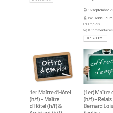
16 septembre 2
Par
Denis Court
Emplois
0 Commentaires
LIRE LA SUITE...
1er Maître d’Hôtel
(1er) Maître 
Concours général des métiers
(h/f) – Maître
(h/f) – Relais
« CSR » 2026 : le palmarès
d’Hôtel (h/f) &
Bernard Lois
officiel
Paris
18 juillet 2026
Assistant (h/f) –
Saulieu