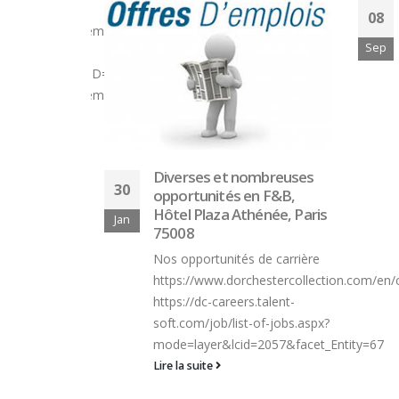
Maître d’Hôtel, Chefs de
08
15
Rang & Sommeliers,
fre/detail-
Barcelone, Espagne
Sep
Mar
Chers amis du vin, Je m’excuse
pour le dérangement avec ce
aspx?
mail,...
Lire la suite
ombreuses
n F&B,
énée, Paris
 de carrière
hestercollection.com/en/careers/
.talent-
-of-jobs.aspx?
=2057&facet_Entity=67