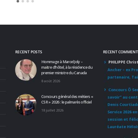
Lire la suite
RECENT POSTS
RECENT COMMENT
Hommage à Marcel Joly –
PHILIPPE Chris
maitre d’hôtel, à la résidence du
Ancher – ex Pr
premier ministre du Canada
partenaire, Tai
8 août 2026
Concours Ô Serv
Concours général des métiers «
savoir” au cent
CSR » 2026 : le palmarès officiel
Denis Courtiad
18 juillet 2026
Service 2026 e
session et féli