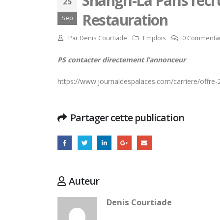
Shangri-La Paris recr
25
Restauration
Sep
Par
Denis Courtiade
Emplois
0 Commentai
PS contacter directement l’annonceur
https://www.journaldespalaces.com/carriere/offre-2
Partager cette publication
Hommage à Marcel Joly –
Auteur
maitre d’hôtel, à la résidence
du premier ministre du
Denis Courtiade
Canada
16 juille
8 août 2026