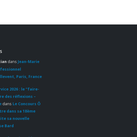
S
tian
dans
Jean-Marie
ofessionnel
llevent, Paris, France
ice 2026 : le “faire-
re des réflexions –
e
dans
Le Concours Ô
ntre dans sa 18ème
cite sa nouvelle