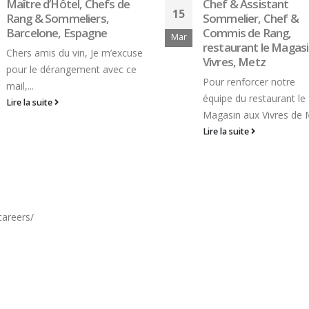
Chef & Assistant
Sommelier, Chef &
Commis de Rang,
restaurant le Magasin aux
Vivres, Metz
Pour renforcer notre
équipe du restaurant le
Magasin aux Vivres de Metz...
Lire la suite
Commis de Rang &
14
Commis Sommelier, 
Ducasse *** au
Juin
Dorchester Londres
Angleterre
Merci de contacter
directement : Monsieur
Damien Pépin:
Damien.Pepin@AlainDu
Dorchester.com Restau
Director Alain Ducasse