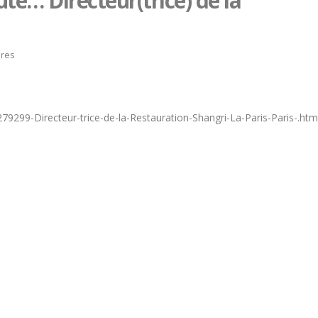
ute… Directeur(trice) de la
res
79299-Directeur-trice-de-la-Restauration-Shangri-La-Paris-Paris-.htm
Trophée du Maître d’Hôtel
Hommage à Marcel Joly
2027 : les douze demi-
maitre d’hôtel, à la rés
finalistes dévoilés
du premier ministre du
Canada
t 2026
8 août 2026