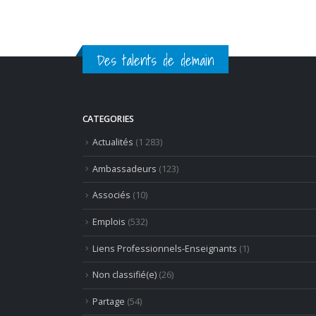
Des talents de demain
CATEGORIES
Actualités
(1 283)
Ambassadeurs
(123)
Associés
(10)
Emplois
(532)
Liens Professionnels-Enseignants
(1)
Non classifié(e)
(26)