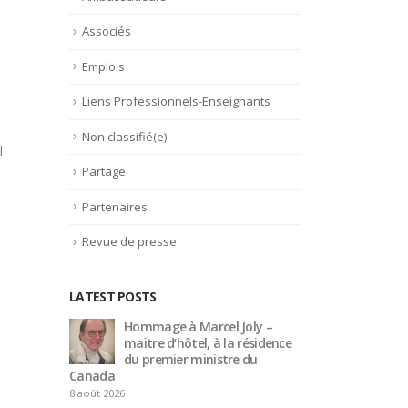
Associés
Emplois
Liens Professionnels-Enseignants
Non classifié(e)
l
Partage
Partenaires
Revue de presse
LATEST POSTS
 –
Trophée du Maître d’Hôtel
Hom
idence
2027 : les douze demi-
mait
finalistes dévoilés
du p
Canada
16 juillet 2026
8 août 2026