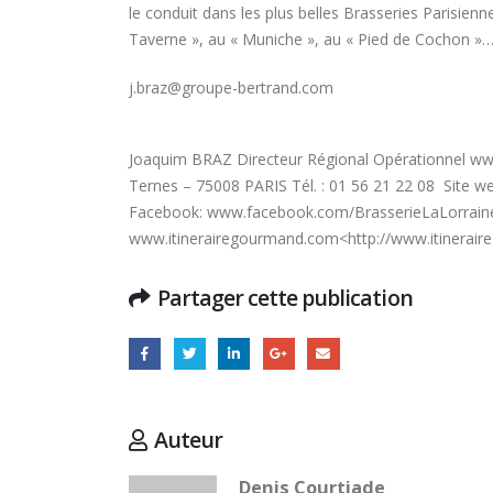
le conduit dans les plus belles Brasseries Parisien
Hyacinthe Lescoët (The
Cambridge Public House, Little
Taverne », au « Muniche », au « Pied de Cochon »
Red Door) : « L’accueil reste
notre plus grande valeur ajoutée »
j.braz@groupe-bertrand.com
ans de 
18 juillet 2026
14 juille
Trophée du Maître d’Hôtel
Joaquim BRAZ Directeur Régional Opérationnel ww
2027 : les douze demi-
Ternes – 75008 PARIS Tél. : 01 56 21 22 08 Site w
finalistes dévoilés
Facebook: www.facebook.com/BrasserieLaLorraine
16 juillet 2026
5 juillet
www.itinerairegourmand.com<http://www.itinerai
Partager cette publication
Auteur
Denis Courtiade