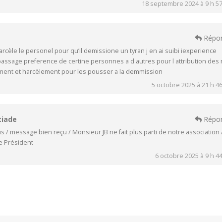
18 septembre 2024 à 9 h 5
Répo
arcèle le personel pour qu’il demissione un tyran j en ai suibi iexperience
sage preference de certine personnes a d autres pour l attribution des 
ement et harcèlement pour les pousser a la demmission
5 octobre 2025 à 21 h 4
tiade
Répo
s / message bien reçu / Monsieur JB ne fait plus parti de notre association 
le Président
6 octobre 2025 à 9 h 4