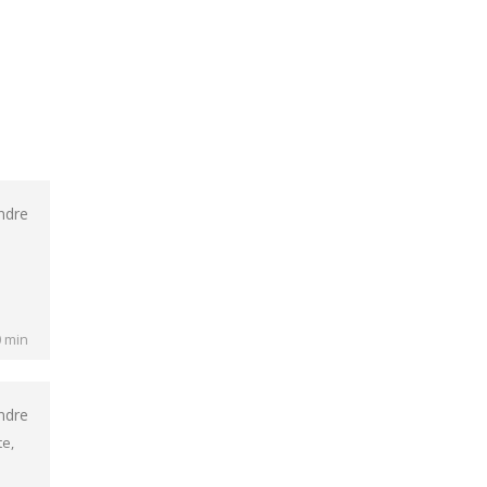
ndre
0 min
ndre
te,