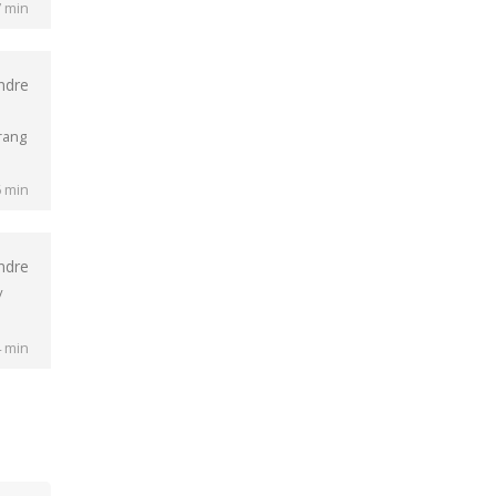
7 min
ndre
rang
6 min
ndre
/
4 min