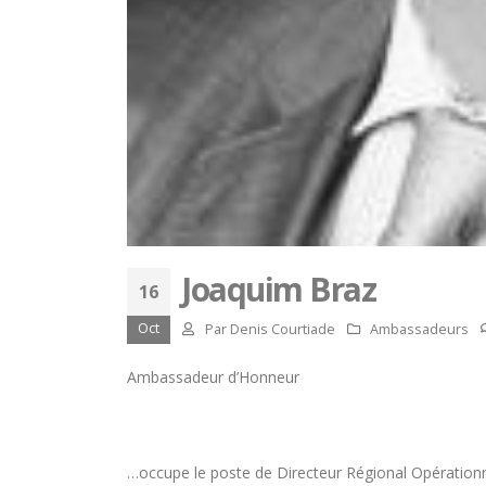
Joaquim Braz
16
Oct
Par
Denis Courtiade
Ambassadeurs
Ambassadeur d’Honneur
Concours général des métiers
« CSR » 2026 : le palmarès
officiel
Paris
18 juillet 2026
15 juille
…occupe le poste de Directeur Régional Opérationne