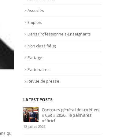
Associés
Emplois
Liens Professionnels-Enseignants
Non classifié(e)
Partage
Partenaires
Revue de presse
LATEST POSTS
étiers
Bertrand Noeureuil et Elsa
Conc
rès
Jeanvoine à la tête de
« CS
L’Orangerie du George V à
offi
Paris
18 juillet 2026
15 juillet 2026
ans qui