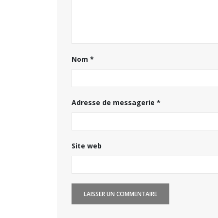
Concours général des métiers
« CSR » 2026 : le palmarès
officiel
Paris
18 juillet 2026
15 juille
Nom
*
Hyacinthe Lescoët (The
Cambridge Public House, Little
Red Door) : « L’accueil reste
notre plus grande valeur ajoutée »
ans de 
Adresse de messagerie
*
18 juillet 2026
14 juille
Site web