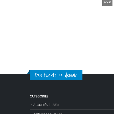
l’hôtellerie-restauration –
Août
Révision et entraînement
Destiné aux futurs
professionnels de l'hôtellerie-
restauration, cet ouvrage
propose une synthèse des
connaissances ...
Lire la suite
Des talents de demain
CATEGORIES
Actualités
(1 283)