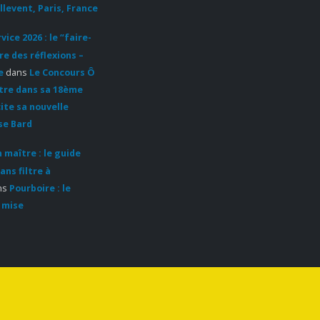
llevent, Paris, France
ice 2026 : le “faire-
re des réflexions –
e
dans
Le Concours Ô
ntre dans sa 18ème
cite sa nouvelle
se Bard
 maître : le guide
ans filtre à
ns
Pourboire : le
 mise