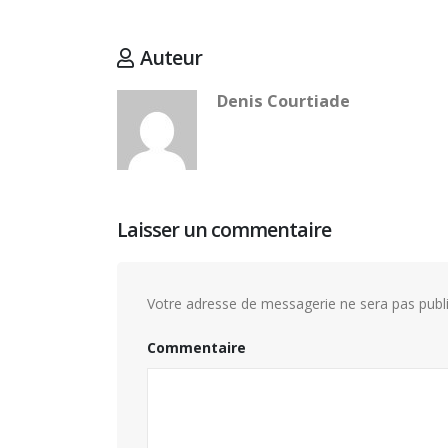
Auteur
Denis Courtiade
Laisser un commentaire
Votre adresse de messagerie ne sera pas publi
Commentaire
Hommage à Marcel Joly –
maitre d’hôtel, à la résidence
du premier ministre du
Canada
16 juille
8 août 2026