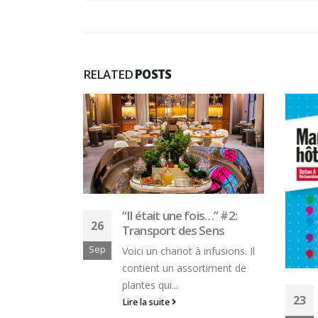
RELATED
POSTS
is…” #2:
Sens
25
infusions. Il
Juin
rtiment de
Le Volum’ BTS – MHR –
23
Management de