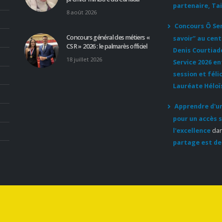
partenaire, Tai
8 août 2026
Concours Ô Serv
Concours général des métiers «
savoir” au cent
CSR » 2026 : le palmarès officiel
Denis Courtiad
18 juillet 2026
Service 2026 e
session et féli
Lauréate Héloï
Apprendre d'un
pour un accès s
l'excellence
da
partage est de