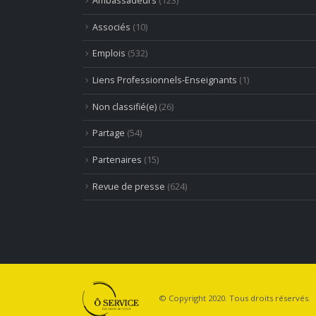
Ambassadeurs
(123)
Associés
(10)
Emplois
(532)
Liens Professionnels-Enseignants
(1)
Non classifié(e)
(26)
Partage
(54)
Partenaires
(15)
Revue de presse
(624)
© Copyright 2020. Tous droits réservés.