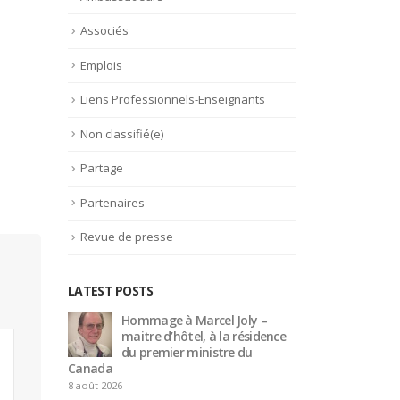
Associés
Emplois
Liens Professionnels-Enseignants
Non classifié(e)
Partage
Partenaires
Revue de presse
LATEST POSTS
 –
Trophée du Maître d’Hôtel
Hom
idence
2027 : les douze demi-
mait
finalistes dévoilés
du p
Canada
16 juillet 2026
8 août 2026