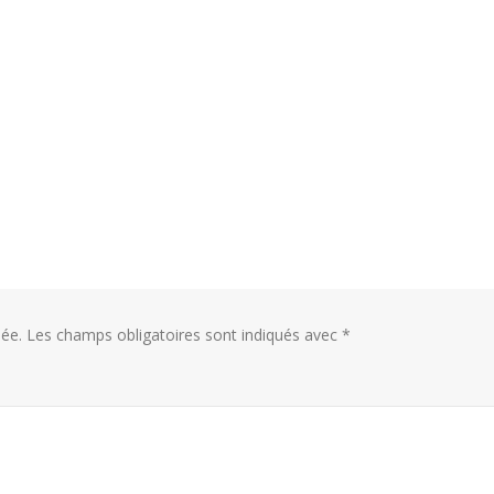
ée.
Les champs obligatoires sont indiqués avec
*
Trophée du Maître d’Hôtel
Hommage à Marcel Joly
2027 : les douze demi-
maitre d’hôtel, à la rés
finalistes dévoilés
du premier ministre du
Canada
t 2026
8 août 2026