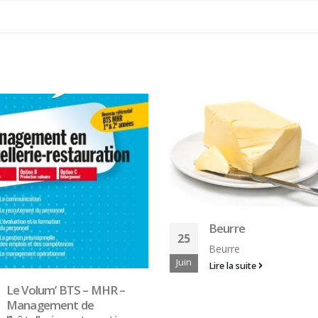
Mangue
25
Beurre
Mangue l'Atelier du Maî
Beurre
Juin
d'Hôtel © Thinkstock
Lire la suite
Lire la suite