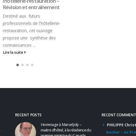
RECENT POSTS
RECENT COMMENT
Hommage à Marcel Joly –
PHILIPPE Chris
maitre d’hôtel, à la résidence du
Ancher – ex Pr
premier ministre du Canada