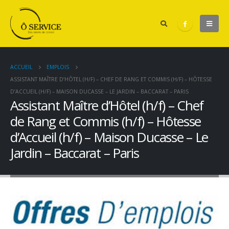
ACCUEIL
EMPLOIS
ASSISTANT MAÎTRE D’HÔTEL (H/F) – CHEF DE RANG ET COMMIS (H/F) – HÔTESSE
D’ACCUEIL (H/F) – MAISON DUCASSE – LE JARDIN – BACCARAT – PARIS
Assistant Maître d’Hôtel (h/f) – Chef
de Rang et Commis (h/f) – Hôtesse
d’Accueil (h/f) – Maison Ducasse – Le
Jardin – Baccarat – Paris