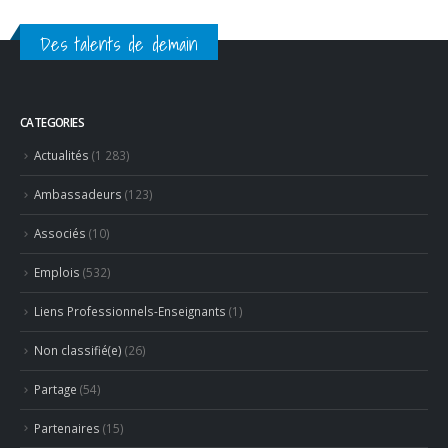
Actualités
(1 283)
Ambassadeurs
(123)
Associés
(10)
Emplois
(532)
Liens Professionnels-Enseignants
(1)
Non classifié(e)
(26)
Partage
(54)
Partenaires
(15)
Revue de presse
(624)
RECENT POSTS
Hommage à Marcel Joly – maitre d’hôtel, à la résidence du
premier ministre du Canada