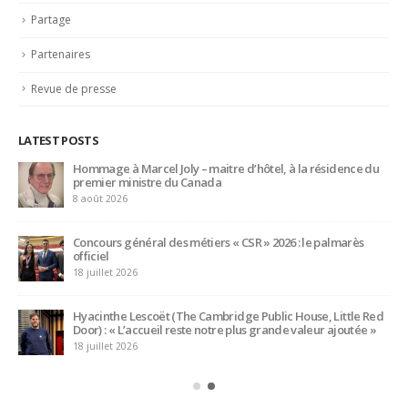
LATEST POSTS
Trophée du Maître d’Hôtel 2027 : les douze demi-finalistes
dévoilés
16 juillet 2026
Bertrand Noeureuil et Elsa Jeanvoine à la tête de
L’Orangerie du George V à Paris
15 juillet 2026
Serge Dubs, meilleur sommelier du monde, part à la retraite
après plus de 50 ans de service
14 juillet 2026
Des talents de demain
CATEGORIES