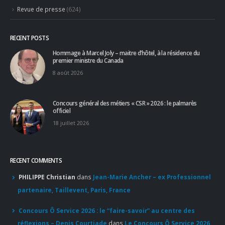
8 août 2026
Concours général des métiers « CSR » 2026 : le palmarès
officiel
18 juillet 2026
RECENT COMMENTS
PHILIPPE Christian
dans
Jean-Marie Ancher – ex Professionnel
partenaire, Taillevent, Paris, France
Concours Ô Service 2026 : le “faire-savoir” au centre des
réflexions – Denis Courtiade
dans
Le Concours Ô Service 2026
entre dans sa 18ème session et félicite sa nouvelle Lauréate
Héloïse Bard
Apprendre d'un maître : le guide pour un accès sans filtre à
l'excellence
dans
Pourboire : le partage est de mise