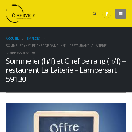
ACCUEIL
EMPLOIS
SOMMELIER (H/F) ET CHEF DE RANG (H/F) – RESTAURANT LA LAITERIE –
LAMBERSART 59130
Sommelier (h/f) et Chef de rang (h/f) –
restaurant La Laiterie – Lambersart
59130