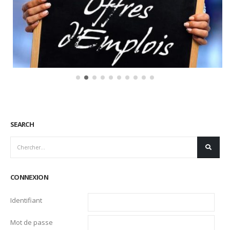
#job USA
31
https://mcusercontent.com/a1e664db278cc536ae208d661/fil
Jan
5e80-8e86-4425-
a2a942b1673c/New_Program_This_Week_.pdf
Lire la suite
SEARCH