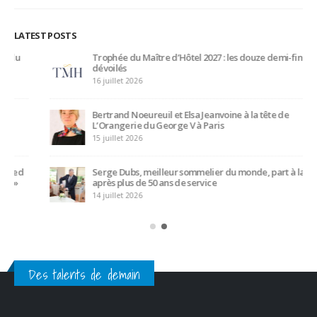
Liens Professionnels-Enseignants
Non classifié(e)
Partage
Partenaires
Revue de presse
LATEST POSTS
Trophée du Maître d’Hôtel 2027 : les douze demi-finalistes
dévoilés
16 juillet 2026
Bertrand Noeureuil et Elsa Jeanvoine à la tête de
L’Orangerie du George V à Paris
15 juillet 2026
Serge Dubs, meilleur sommelier du monde, part à la retraite
après plus de 50 ans de service