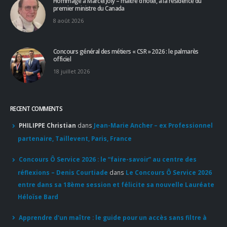
Partage
(54)
Partenaires
(15)
Revue de presse
(624)
RECENT POSTS
Hommage à Marcel Joly – maitre d’hôtel, à la résidence du
premier ministre du Canada
8 août 2026
Concours général des métiers « CSR » 2026 : le palmarès
officiel
18 juillet 2026
RECENT COMMENTS
PHILIPPE Christian
dans
Jean-Marie Ancher – ex Professionnel