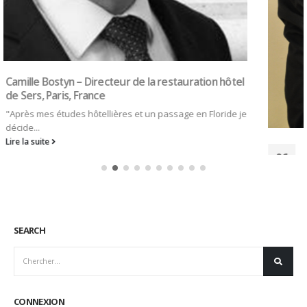
Bruno Casasuss – Propriétaire Hôtel de France,
06
Auch, France
Mar
J’ai grandi dans un Hôtel Restaurant dans la famille
depuis 6...
Lire la suite
SEARCH