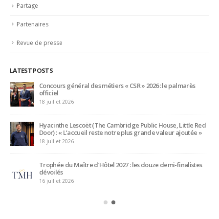
Liens Professionnels-Enseignants
Non classifié(e)
Partage
Partenaires
Revue de presse
LATEST POSTS
Bertrand Noeureuil et Elsa Jeanvoine à la tête de
L’Orangerie du George V à Paris
15 juillet 2026
Serge Dubs, meilleur sommelier du monde, part à la retraite
après plus de 50 ans de service
14 juillet 2026
Maître d’hôtel à l’Oceania de Quimper, Gilles Léost fait ses