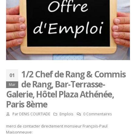
1/2 Chef de Rang & Commis
01
de Rang, Bar-Terrasse-
Mar
Galerie, Hôtel Plaza Athénée,
Paris 8ème
Par
DENIS COURTIADE
Emplois
0 Commentaires
merci de contacter directement monsieur François-Paul
Maisonneuve: