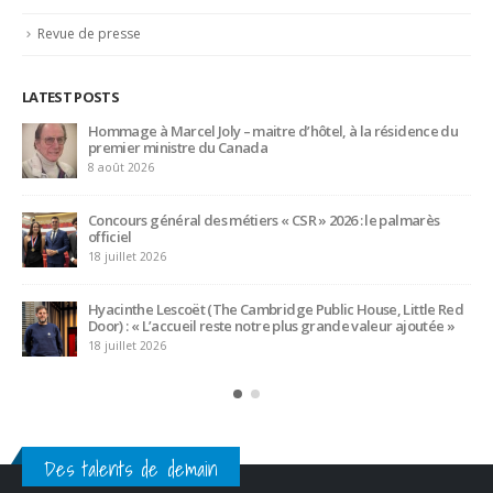
LATEST POSTS
Trophée du Maître d’Hôtel 2027 : les douze demi-finalistes
dévoilés
16 juillet 2026
Bertrand Noeureuil et Elsa Jeanvoine à la tête de
L’Orangerie du George V à Paris
15 juillet 2026
Serge Dubs, meilleur sommelier du monde, part à la retraite
après plus de 50 ans de service
14 juillet 2026
Des talents de demain
CATEGORIES