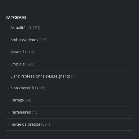
Actualités
(1 283)
Ambassadeurs
(123)
Associés
(10)
Emplois
(532)
Liens Professionnels-Enseignants
(1)
Non classifié(e)
(26)
Partage
(54)
Partenaires
(15)
Revue de presse
(624)
RECENT POSTS
Hommage à Marcel Joly – maitre d’hôtel, à la résidence du
premier ministre du Canada