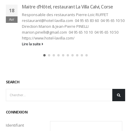
10
l’Orangerie, Château de Candie, Savoie
Jan
...Je dirige actuellement le Château de Candie à Chambéry
en Savoie...
Lire la suite
SEARCH
CONNEXION
Identifiant
Mot de passe