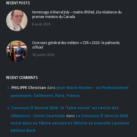
8 août 2026
Concours général des métiers « CSR » 2026 : le palmarès
officiel
18 juillet 2026
RECENT COMMENTS
PHILIPPE Christian
dans
Jean-Marie Ancher – ex Professionnel
partenaire, Taillevent, Paris, France
Concours Ô Service 2026 : le “faire-savoir” au centre des
réflexions – Denis Courtiade
dans
Le Concours Ô Service 2026
entre dans sa 18ème session et félicite sa nouvelle Lauréate
Héloïse Bard
Apprendre d'un maître : le guide pour un accès sans filtre à
l'excellence
dans
Pourboire : le partage est de mise