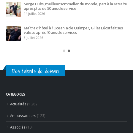
officiel
18 juillet 2026
Hyacinthe Lescoët (The Cambridge Public House, Little Red
Door) : « L’accueil reste notre plus grande valeur ajoutée »
18 juillet 2026
Trophée du Maître d’Hôtel 2027 : les douze demi-finalistes
dévoilés
16 juillet 2026
Des talents de demain
CATEGORIES
Actualités
(1 282)