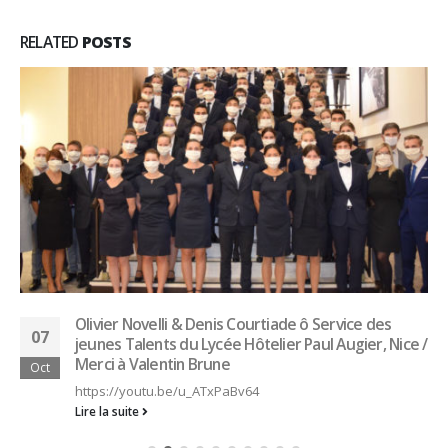
RELATED
POSTS
Vidéo : Théo Salamin, restaurant manager au
09
Mirador au Mont-Pèlerin et demi-finaliste du
Trophée du Maître d’hôtel 2025
Oct
https://www.lfm.ch/podcasts/le-6-9-lfm-linvite%c2%b7e-
qui-fait-lactu-08-10-2024-0721-072923/?
fbclid=IwZXh0bgNhZW0CMTEAAR3HtuHEj3e6DcZn9oMfh01uL