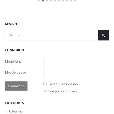
ofu35afyt6OyJMXSOtUufAD1Z_A_aem_vXYxiefT510WmDNSOS
Lire la suite
SEARCH
CONNEXION
Identifiant
Mot de passe
Se souvenir de moi
Mot de passe oublié ?