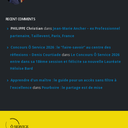
Hyacinthe Lescoët (The Cambridge Public House, Little Red
Door) : « L’accueil reste notre plus grande valeur ajoutée »
18 juillet 2026
RECENT COMMENTS
PHILIPPE Christian
dans
Jean-Marie Ancher – ex Professionnel
partenaire, Taillevent, Paris, France
Concours Ô Service 2026 : le “faire-savoir” au centre des
réflexions – Denis Courtiade
dans
Le Concours Ô Service 2026
entre dans sa 18ème session et félicite sa nouvelle Lauréate
Héloïse Bard
Apprendre d'un maître : le guide pour un accès sans filtre à
l'excellence
dans
Pourboire : le partage est de mise