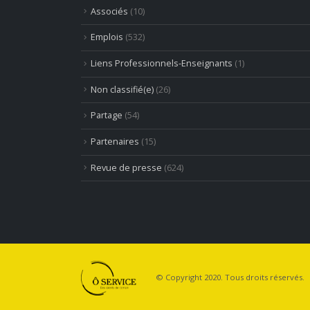
Associés
(10)
Emplois
(532)
Liens Professionnels-Enseignants
(1)
Non classifié(e)
(26)
Partage
(54)
Partenaires
(15)
Revue de presse
(624)
© Copyright 2020. Tous droits réservés.