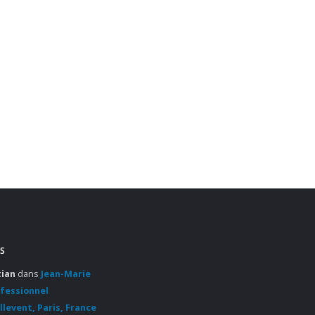
S
tian
dans
Jean-Marie
ofessionnel
llevent, Paris, France