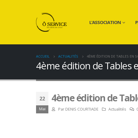
L’ASSOCIATION
P
ACCUEIL
ACTUALITÉS
4ÈME ÉDITION DE TABLES EN S
4ème édition de Tables 
4ème édition de Tabl
22
Mai
Par
DENIS COURTIADE
Actualités