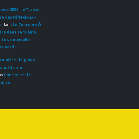
ice 2026 : le “faire-
re des réflexions –
e
dans
Le Concours Ô
ntre dans sa 18ème
cite sa nouvelle
se Bard
 maître : le guide
ans filtre à
ns
Pourboire : le
 mise