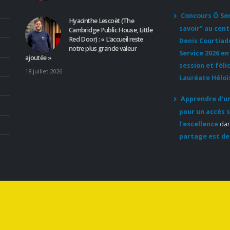
Concours Ô Serv
Hyacinthe Lescoët (The
savoir” au cent
Cambridge Public House, Little
Red Door) : « L’accueil reste
Denis Courtiad
notre plus grande valeur
Service 2026 e
ajoutée »
session et féli
18 juillet 2026
Lauréate Héloï
Apprendre d'un
pour un accès s
l'excellence
da
partage est de