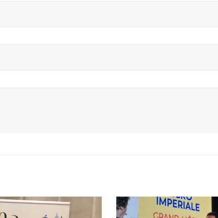
Hyacinthe Lescoët
Serge Dubs, meilleur
Cambridge Public H
sommelier du monde, part à
Red Door) : « L’acc
la retraite après plus de 50
notre plus grande valeur aj
s de service
18 juillet 2026
 juillet 2026
Trophée du Maître
Maître d’hôtel à l’Oceania de
2027 : les douze d
Quimper, Gilles Léost fait ses
finalistes dévoilés
valises après 40 ans de services
16 juillet 2026
juillet 2026