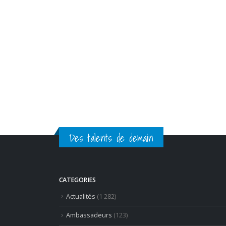
Languille, Denis
Courtiade…
http://unoeilensalle.fr/cinq-
ecoles-hotelieres-parisiennes-
se-federent-sous-le-reseau-
ehtp/ ...
Lire la suite
Des talents de demain
CATEGORIES
Actualités
(1 282)
Ambassadeurs
(123)