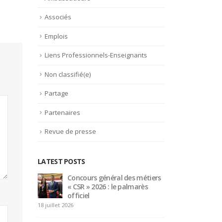
Associés
Emplois
Liens Professionnels-Enseignants
Non classifié(e)
Partage
Partenaires
Revue de presse
LATEST POSTS
des métiers
Bertrand Noeureuil et Elsa
palmarès
Jeanvoine à la tête de
L’Orangerie du George V à
Paris
18 juillet 
15 juillet 2026