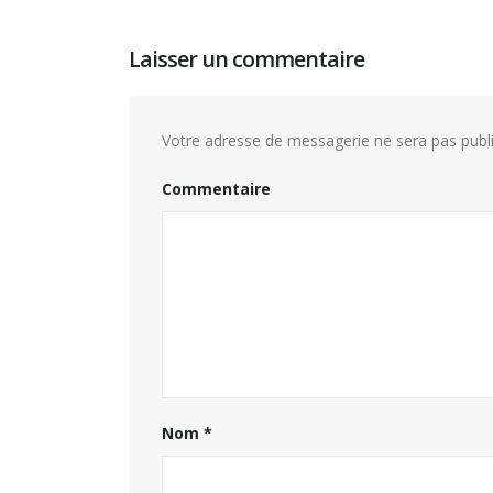
Laisser un commentaire
Votre adresse de messagerie ne sera pas publi
Commentaire
Concours général des métiers
« CSR » 2026 : le palmarès
Nom
*
officiel
Pa
18 juillet 2026
15