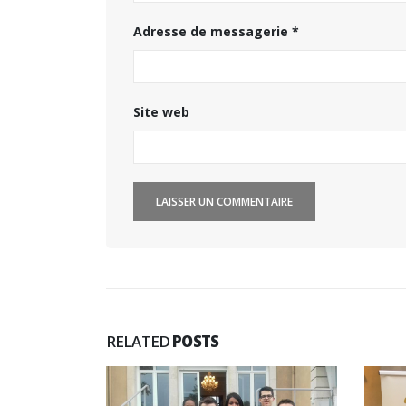
Hyacinthe Lescoët (The
Cambridge Public House, Little
Adresse de messagerie
*
Red Door) : « L’accueil reste
notre plus grande valeur ajoutée »
an
18 juillet 2026
14
Site web
Trophée du Maître d’Hôtel
2027 : les douze demi-
finalistes dévoilés
16 juillet 2026
5 
RELATED
POSTS