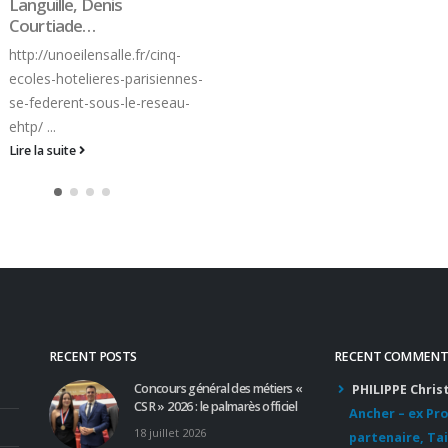
RECENT POSTS
RECENT COMMENT
Concours général des métiers «
PHILIPPE Chris
CSR » 2026 : le palmarès officiel
Ancher – ex Pr
18 juillet 2026
partenaire, Tai