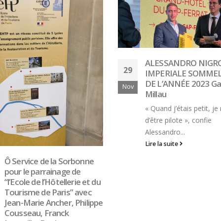
ALESSANDRO NIGRO
IMPERIALE SOMMELIER
DE L’ANNÉE 2023 Gault &
Un début d’année
Millau
13
tonitruant pour le 
hôtelier de Saint-M
« Quand j’étais petit, je rêvais
Fév
Grand
d’être pilote », confie
Alessandro...
Légende des photos 
Lire la suite
gauche à droite) : qu
élèves : Marius Béguin,
Lire la suite