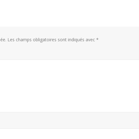
ée.
Les champs obligatoires sont indiqués avec
*
Bertrand Noeureuil et Elsa
Concours général 
Jeanvoine à la tête de
« CSR » 2026 : le 
L’Orangerie du George V à
officiel
ris
18 juillet 2026
 juillet 2026