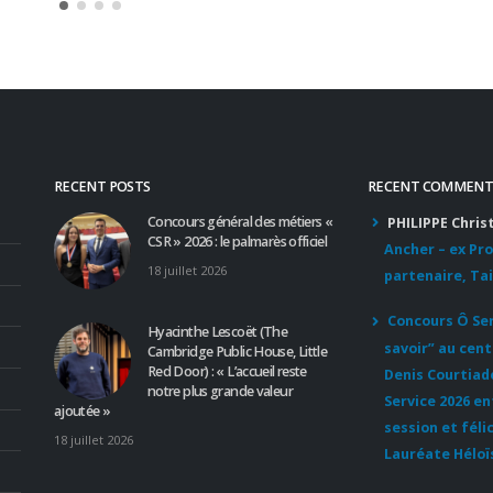
RECENT POSTS
RECENT COMMENT
Concours général des métiers «
PHILIPPE Chris
CSR » 2026 : le palmarès officiel
Ancher – ex Pr
18 juillet 2026
partenaire, Tai
Concours Ô Serv
Hyacinthe Lescoët (The
savoir” au cent
Cambridge Public House, Little
Red Door) : « L’accueil reste
Denis Courtiad
notre plus grande valeur
Service 2026 e
ajoutée »
session et féli
18 juillet 2026
Lauréate Héloï