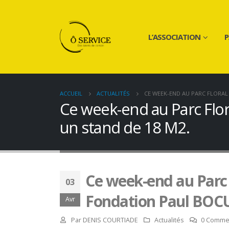
L’ASSOCIATION
P
ACCUEIL
ACTUALITÉS
CE WEEK-END AU PARC FLORAL
Ce week-end au Parc Flor
un stand de 18 M2.
Ce week-end au Parc 
03
Fondation Paul BOCUS
Avr
Par
DENIS COURTIADE
Actualités
0 Comme