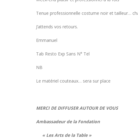
Tenue professionnelle costume noir et tailleur… c
J’attends vos retours.
Emmanuel
Tab Resto Exp Sans N° Tel
NB
Le matériel couteaux… sera sur place
MERCI DE DIFFUSER AUTOUR DE VOUS
Concours général des métiers
Ambassadeur de la Fondation
« CSR » 2026 : le palmarès
officiel
« Les Arts de la Table »