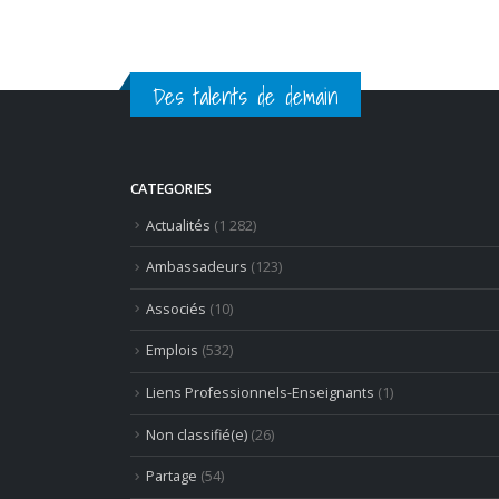
Des talents de demain
CATEGORIES
Actualités
(1 282)
Ambassadeurs
(123)
Associés
(10)
Emplois
(532)
Liens Professionnels-Enseignants
(1)
Non classifié(e)
(26)
Partage
(54)