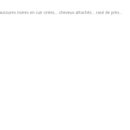
haussures noires en cuir cirées… cheveux attachés… rasé de près…
Bertrand Noeureuil et Elsa
Concours général des m
Jeanvoine à la tête de
« CSR » 2026 : le palma
L’Orangerie du George V à
officiel