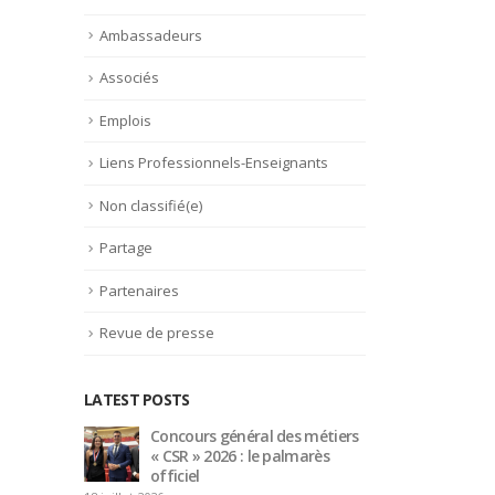
Ambassadeurs
Associés
Emplois
Liens Professionnels-Enseignants
Non classifié(e)
Partage
Partenaires
Revue de presse
LATEST POSTS
étiers
Bertrand Noeureuil et Elsa
Conc
rès
Jeanvoine à la tête de
« CS
L’Orangerie du George V à
offi