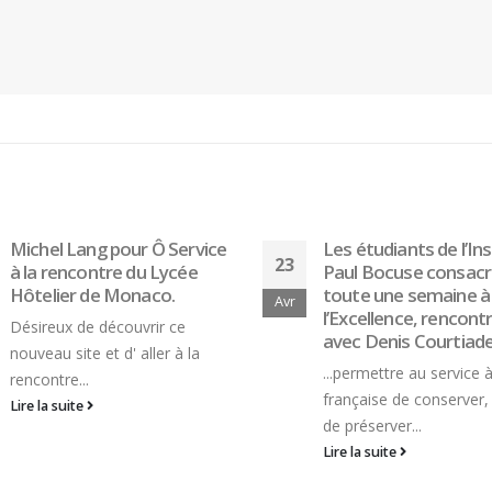
Les étudiants de l’Institut
Maïté Modeste & Je
02
Paul Bocuse consacrent
Pierre Lessage
toute une semaine à
Enseignants au Lycé
Mai
l’Excellence, rencontre
Hôtelier d’Agneaux…
avec Denis Courtiade
Ô Service à Saint-Lô av
...permettre au service à la
Maïté Modeste & Jean-
française de conserver, voire
Lessage Enseignants...
de préserver...
Lire la suite
Lire la suite