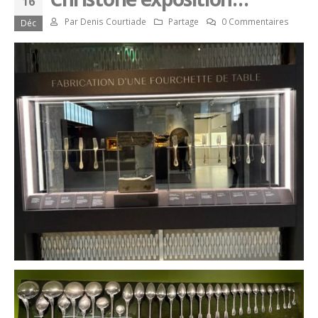
16
Par
Denis Courtiade
Partage
0 Commentaires
Déc