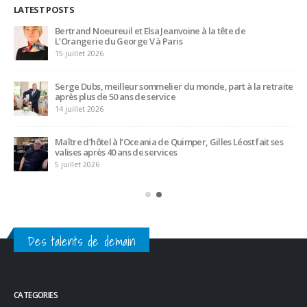
LATEST POSTS
Concours général des métiers « CSR » 2026 : le palmarès
officiel
18 juillet 2026
Hyacinthe Lescoët (The Cambridge Public House, Little Red
Door) : « L’accueil reste notre plus grande valeur ajoutée »
18 juillet 2026
Trophée du Maître d’Hôtel 2027 : les douze demi-finalistes
dévoilés
16 juillet 2026
Des talents de demain
CATEGORIES