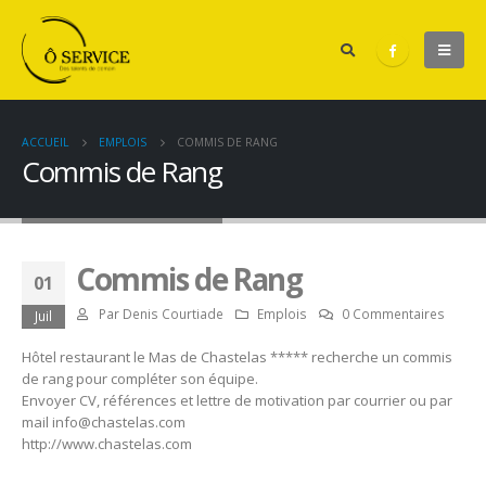
ACCUEIL
EMPLOIS
COMMIS DE RANG
Commis de Rang
Commis de Rang
01
Par
Denis Courtiade
Emplois
0 Commentaires
Juil
Hôtel restaurant le Mas de Chastelas ***** recherche un commis
de rang pour compléter son équipe.
Envoyer CV, références et lettre de motivation par courrier ou par
mail info@chastelas.com
http://www.chastelas.com