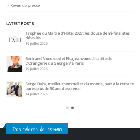
Bertrand Noeureuil et Elsa Jeanvoine à la tête de
L’Orangerie du George V à Paris
15 juillet 2026
Serge Dubs, meilleur sommelier du monde, part à la retraite
après plus de 50 ans de service
14 juillet 2026
Des talents de demain
CATEGORIES
Actualités
(1 283)
Ambassadeurs
(123)
Associés
(10)