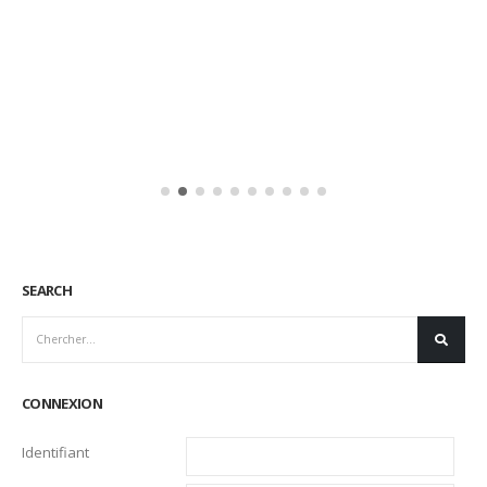
SEARCH
CONNEXION
Identifiant
Mot de passe
Se souvenir de moi
Mot de passe oublié ?
CATEGORIES