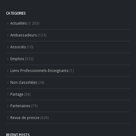
Emplois
(532)
Liens Professionnels-Enseignants
(1)
Non classifié(e)
(26)
Partage
(54)
Partenaires
(15)
Revue de presse
(624)
RECENT POSTS
Hommage à Marcel Joly – maitre d’hôtel, à la résidence du
premier ministre du Canada
8 août 2026
Concours général des métiers « CSR » 2026 : le palmarès
officiel