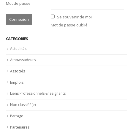
Actualités
Ambassadeurs
Associés
Emplois
Liens Professionnels-Enseignants
Non classifié(e)
Partage
Partenaires
Revue de presse
LATEST POSTS
Trophée du Maître d’Hôtel 2027 : les douze demi-finalistes
dévoilés
16 juillet 2026