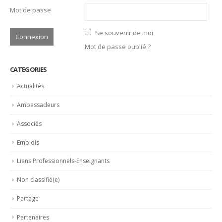
CATEGORIES
Actualités
Ambassadeurs
Associés
Emplois
Liens Professionnels-Enseignants
Non classifié(e)
Partage
Partenaires
Revue de presse
LATEST POSTS
Bertrand Noeureuil et Elsa Jeanvoine à la tête de
L’Orangerie du George V à Paris