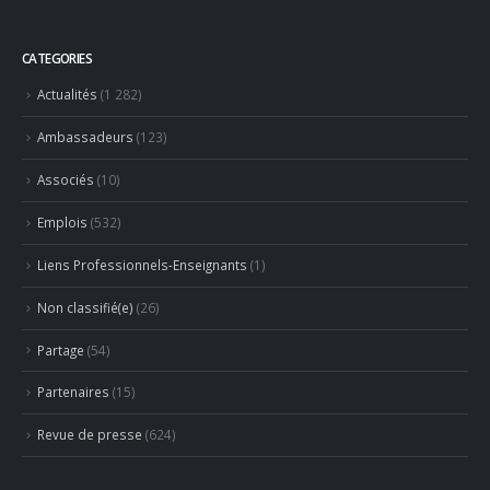
Associés
(10)
Emplois
(532)
Liens Professionnels-Enseignants
(1)
Non classifié(e)
(26)
Partage
(54)
Partenaires
(15)
Revue de presse
(624)
RECENT POSTS
Concours général des métiers « CSR » 2026 : le palmarès
officiel
18 juillet 2026
Hyacinthe Lescoët (The Cambridge Public House, Little Red