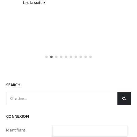
Lire la suite
SEARCH
CONNEXION
Identifiant
Mot de passe
Se souvenir de moi
Mot de passe oublié ?