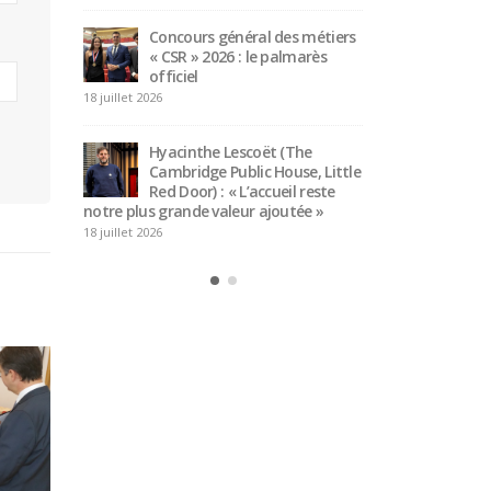
Bertrand Noeureuil et Elsa
 général des métiers
Jeanvoine à la tête de
026 : le palmarès
L’Orangerie du George V à
Paris
15 juillet 2026
e Lescoët (The
Serge Dubs, meilleur
 Public House, Little
sommelier du monde, part à
 : « L’accueil reste
la retraite après plus de 50
valeur ajoutée »
ans de service
14 juillet 2026