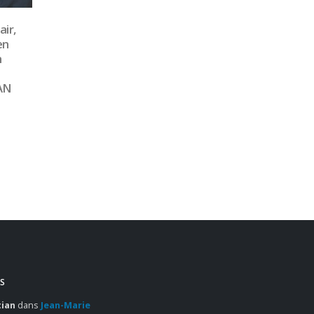
septième
04
nal Royal
Mai
le. Adèle
 Hôtelier de
Ô Service d’OMNIVORE
06
2017 avec Sarah Sendra et
Denis Courtiade…
Mar
accompagnés par Caroline
S
Ravenet, Jean-Luc
Frusetta et Bruno Treffel
tian
dans
Jean-Marie