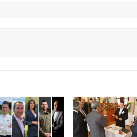
Bertrand Noeureuil et Elsa
rs
Jeanvoine à la tête de
Concours
L’Orangerie du George V à
« CSR » 2
Paris
officiel
15 juillet 2026
18 juillet 2026
Serge Dubs, meilleur
Hyacinth
le
sommelier du monde, part à
Cambridge
la retraite après plus de 50
Red Door)
ans de service
notre plus grande 
14 juillet 2026
18 juillet 2026