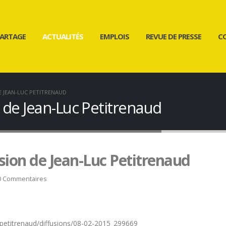
ARTAGE
ACTUALITÉS
EMPLOIS
REVUE DE PRESSE
C
E JEAN-LUC PETITRENAUD
n de Jean-Luc Petitrenaud
ssion de Jean-Luc Petitrenaud
0 Commentaires
-petitrenaud/diffusions/08-02-2015_299669