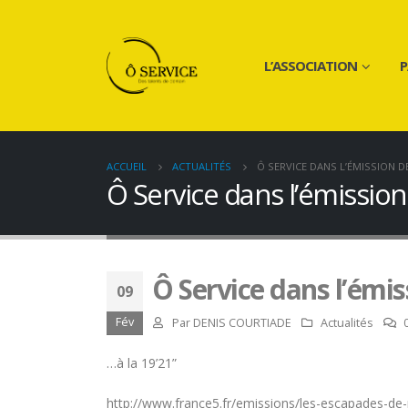
L’ASSOCIATION
P
ACCUEIL
ACTUALITÉS
Ô SERVICE DANS L’ÉMISSION D
Ô Service dans l’émissio
Ô Service dans l’émi
09
Fév
Par
DENIS COURTIADE
Actualités
…à la 19’21”
http://www.france5.fr/emissions/les-escapades-de