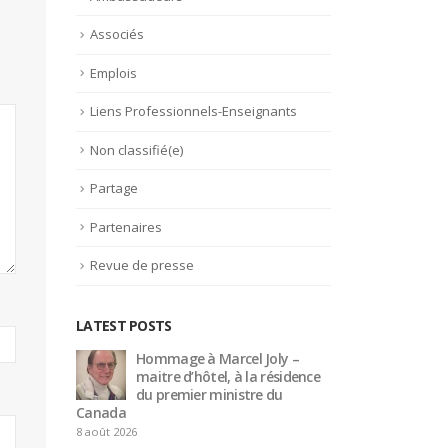
Associés
Emplois
Liens Professionnels-Enseignants
Non classifié(e)
Partage
Partenaires
Revue de presse
LATEST POSTS
à Marcel Joly –
Trophée du Maître d’Hôtel
hôtel, à la résidence
2027 : les douze demi-
er ministre du
finalistes dévoilés
16 juillet 2026