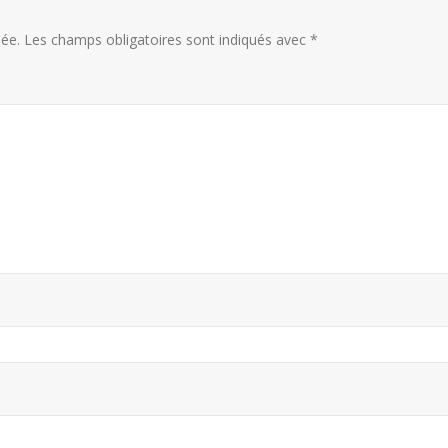
ée.
Les champs obligatoires sont indiqués avec
*
Trophée du Maître d’Hôtel
Hommage 
e
2027 : les douze demi-
maitre d’
finalistes dévoilés
du premi
Canada
16 juillet 2026
8 août 2026