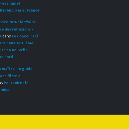
http://www.omnivore.com/world-
ofessionnel
tour/world-tour-paris-2017-2/
llevent, Paris, France
Merci à LUC
ice 2026 : le “faire-
DUBANCHET Fondateur et
re des réflexions –
directeur d’Omnivore pour la
e
dans
Le Concours Ô
mise...
ntre dans sa 18ème
Lire la suite
cite sa nouvelle
se Bard
 maître : le guide
ans filtre à
ns
Pourboire : le
 mise