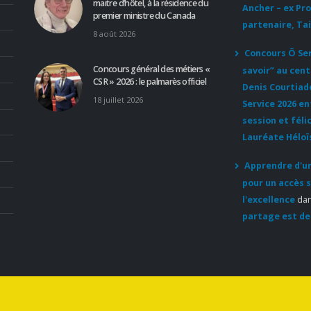
maitre d’hôtel, à la résidence du
Ancher – ex Pr
premier ministre du Canada
partenaire, Tai
8 août 2026
Concours Ô Serv
Concours général des métiers «
savoir” au cent
CSR » 2026 : le palmarès officiel
Denis Courtiad
18 juillet 2026
Service 2026 e
session et féli
Lauréate Héloï
Apprendre d'un
pour un accès s
l'excellence
da
partage est de