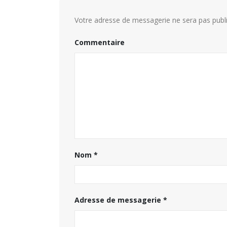
Votre adresse de messagerie ne sera pas publi
Commentaire
Nom
*
Hommage à Marcel Joly –
maitre d’hôtel, à la résidenc
Adresse de messagerie
*
du premier ministre du
Canada
8 août 2026