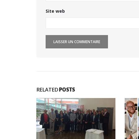
Concours général des métie
Site web
« CSR » 2026 : le palmarès
officiel
18 juillet 2026
Hyacinthe Lescoët (The
Cambridge Public House, Litt
Red Door) : « L’accueil reste
notre plus grande valeur ajoutée »
18 juillet 2026
RELATED
POSTS