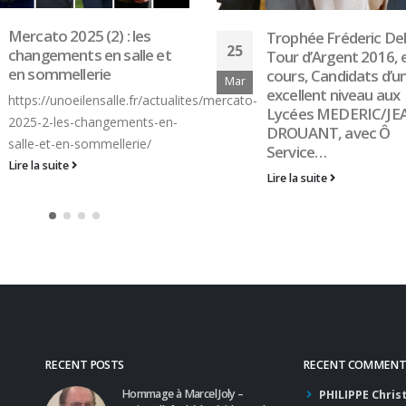
Palmarès du 
Trophée Fréderic Delair,
03
25
Trophée Natio
Tour d’Argent 2016, en
Picardy
cours, Candidats d’un
Fév
Mar
excellent niveau aux
mercato-
- LAURÉATE : Ml
Lycées MEDERIC/JEAN
VITROU du Lycée
DROUANT, avec Ô
Grenoble -...
Service…
Lire la suite
Lire la suite
RECENT POSTS
RECENT COMMENT
Hommage à Marcel Joly –
PHILIPPE Chris