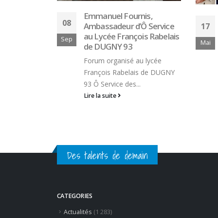
l Fournis,
Mercato 2025 (2) : les
eur d’Ô Service
17
changements en salle et
 François Rabelais
en sommellerie
Mai
Y 93
https://unoeilensalle.fr/actualites/
anisé au lycée
2025-2-les-changements-en-
Rabelais de DUGNY
salle-et-en-sommellerie/
ce des...
Lire la suite
e
Des talents de demain
CATEGORIES
Actualités
(1 283)