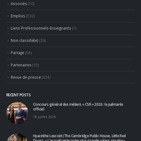
Associés
(10)
Emplois
(532)
Liens Professionnels-Enseignants
(1)
Non classifié(e)
(26)
Partage
(54)
Partenaires
(15)
Revue de presse
(624)
RECENT POSTS
Concours général des métiers « CSR » 2026 : le palmarès
officiel
18 juillet 2026
Hyacinthe Lescoët (The Cambridge Public House, Little Red
Door) : « L’accueil reste notre plus grande valeur ajoutée »