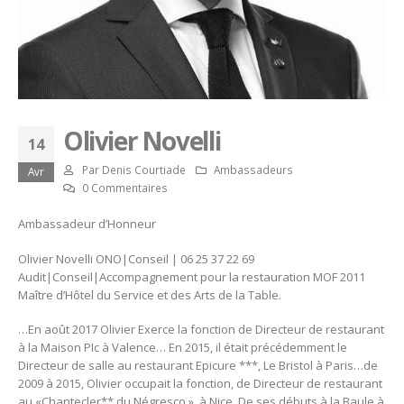
Olivier Novelli
14
Par
Denis Courtiade
Ambassadeurs
Avr
0 Commentaires
Ambassadeur d’Honneur
Olivier Novelli ONO|Conseil | 06 25 37 22 69
Audit|Conseil|Accompagnement pour la restauration MOF 2011
Maître d’Hôtel du Service et des Arts de la Table.
…En août 2017 Olivier Exerce la fonction de Directeur de restaurant
à la Maison PIc à Valence… En 2015, il était précédemment le
Directeur de salle au restaurant Epicure ***, Le Bristol à Paris…de
2009 à 2015, Olivier occupait la fonction, de Directeur de restaurant
au «Chantecler** du Négresco », à Nice. De ses débuts à la Baule à