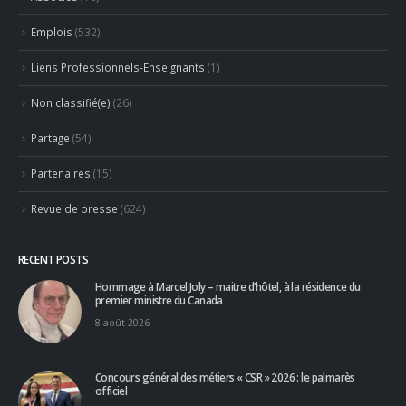
Actualités
(1 283)
Ambassadeurs
(123)
Associés
(10)
Emplois
(532)
Liens Professionnels-Enseignants
(1)
Non classifié(e)
(26)
Partage
(54)
Partenaires
(15)
Revue de presse
(624)
RECENT POSTS
Hommage à Marcel Joly – maitre d’hôtel, à la résidence du
premier ministre du Canada