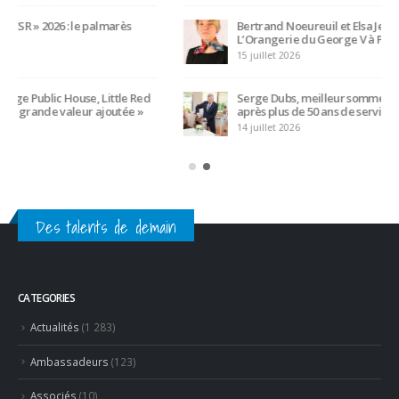
LATEST POSTS
Trophée du Maître d’Hôtel 2027 : les douze demi-finalistes
dévoilés
16 juillet 2026
Bertrand Noeureuil et Elsa Jeanvoine à la tête de
L’Orangerie du George V à Paris
15 juillet 2026
Serge Dubs, meilleur sommelier du monde, part à la retraite
après plus de 50 ans de service
14 juillet 2026
Des talents de demain
CATEGORIES