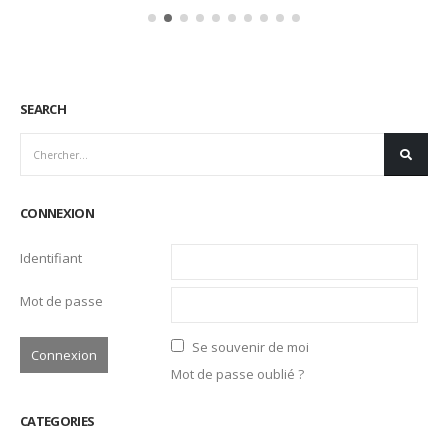
Elise Derrac – restaurant Dan B. à Ventabren,
14
France
Nov
Lauréate du concours « Les Disciples d’Escoffier » en
février 2017 et mon...
Lire la suite
SEARCH
CONNEXION
Identifiant
Mot de passe