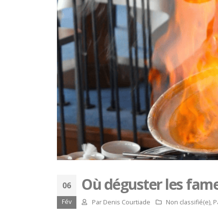
Où déguster les fame
06
Fév
Par
Denis Courtiade
Non classifié(e)
,
P