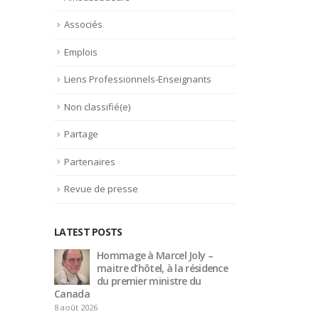
Associés
Emplois
Liens Professionnels-Enseignants
Non classifié(e)
Partage
Partenaires
Revue de presse
LATEST POSTS
 –
Trophée du Maître d’Hôtel
Hom
idence
2027 : les douze demi-
mait
finalistes dévoilés
du p
Canada
16 juillet 2026
8 août 2026