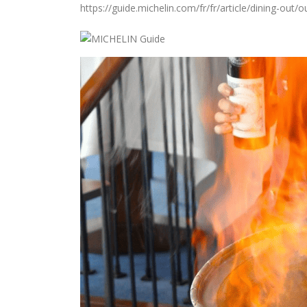
https://guide.michelin.com/fr/fr/article/dining-ou
Hommage à Marcel Joly –
maitre d’hôtel, à la résidence
du premier ministre du
Canada
16 juille
8 août 2026