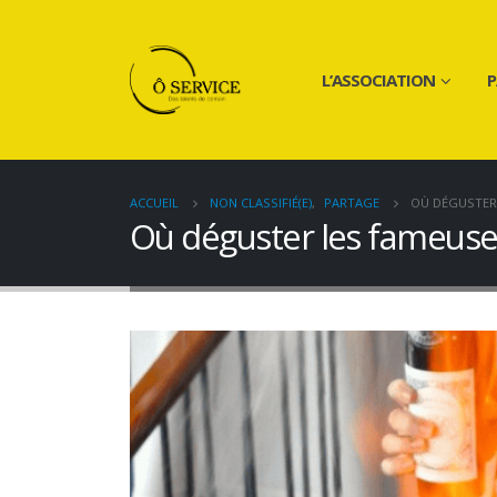
L’ASSOCIATION
P
ACCUEIL
NON CLASSIFIÉ(E)
,
PARTAGE
OÙ DÉGUSTER 
Où déguster les fameuses