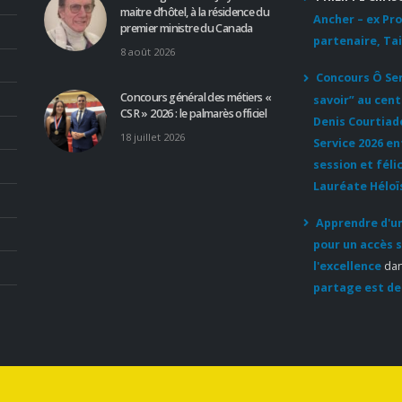
maitre d’hôtel, à la résidence du
Ancher – ex Pr
premier ministre du Canada
partenaire, Tai
8 août 2026
Concours Ô Serv
Concours général des métiers «
savoir” au cent
CSR » 2026 : le palmarès officiel
Denis Courtiad
18 juillet 2026
Service 2026 e
session et féli
Lauréate Héloï
Apprendre d'un
pour un accès s
l'excellence
da
partage est de