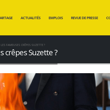
ARTAGE
ACTUALITÉS
EMPLOIS
REVUE DE PRESSE
C
LES FAMEUSES CRÊPES SUZETTE ?
 crêpes Suzette ?