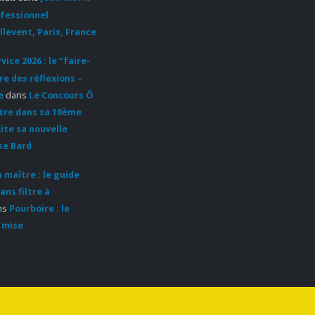
ofessionnel
llevent, Paris, France
ice 2026 : le “faire-
re des réflexions –
e
dans
Le Concours Ô
ntre dans sa 18ème
cite sa nouvelle
se Bard
 maître : le guide
ans filtre à
ns
Pourboire : le
 mise