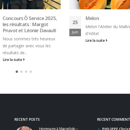
Melon
Crêpe
25
Melon l'Atelier du Maître
Crêpe l'Atelier du Maîtr
Juin
d'Hôtel
d'Hôtel
Lire la suite
Lire la suite
RECENT POSTS
RECENT COMMENT
Hommage à Marcel Joly –
PHILIPPE Chris