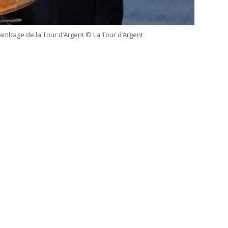
Bertrand Noeureuil et Elsa
Jeanvoine à la tête de
Concours général des m
L’Orangerie du George V à
« CSR » 2026 : le palma
lambage de la Tour d’Argent © La Tour d’Argent
officiel
t 2026
18 juillet 2026
Serge Dubs, meilleur
Hyacinthe Lescoët (The
sommelier du monde, part à
Cambridge Public House,
la retraite après plus de 50
Red Door) : « L’accueil r
service
notre plus grande valeur ajoutée
t 2026
18 juillet 2026