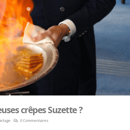
uses crêpes Suzette ?
artage
0 Commentaires