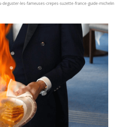
t/ou-deguster-les-fameuses-crepes-suzette-france-guide-michelin
Trophée du Maître d’Hôtel
Hommage à Marcel Joly
2027 : les douze demi-
maitre d’hôtel, à la rés
finalistes dévoilés
du premier ministre du
Canada
t 2026
8 août 2026