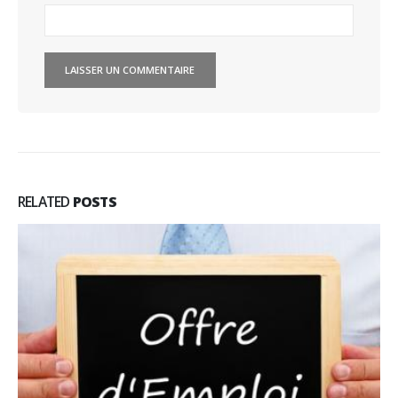
RELATED
POSTS
Directeur, Maître d’Hôtel, Chef d
07
Meurice & Le Plaza Athénée
Sep
Intitulé de poste Demi Chef de Rang R
Maître d'Hôtel Room...
Lire la suite