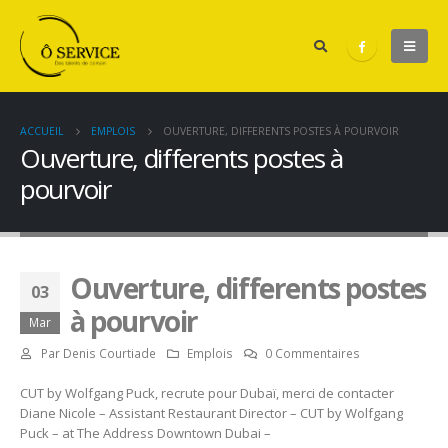
ACCUEIL
EMPLOIS
OUVERTURE, DIFFERENTS POSTES À POURVOIR
Ouverture, differents postes à
pourvoir
Ouverture, differents postes
03
à pourvoir
Mar
Par
Denis Courtiade
Emplois
0 Commentaires
CUT by Wolfgang Puck, recrute pour Dubaï, merci de contacter
Diane Nicole – Assistant Restaurant Director – CUT by Wolfgang
Puck – at The Address Downtown Dubai –