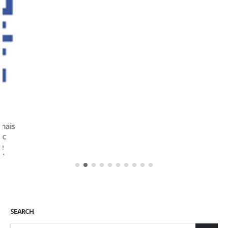
SEARCH
CONNEXION
Identifiant
Mot de passe
Se souvenir de moi
Mot de passe oublié ?
CATEGORIES
Actualités
Ambassadeurs
Associés