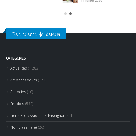
Non classifié(e)
(26)
Partage
(54)
Partenaires
(15)
Revue de presse
(624)
RECENT POSTS
Hommage à Marcel Joly – maitre d’hôtel, à la résidence du
premier ministre du Canada
8 août 2026
Concours général des métiers « CSR » 2026 : le palmarès
officiel
18 juillet 2026
RECENT COMMENTS