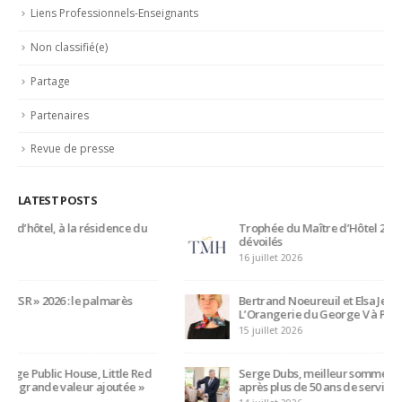
Serge Dubs, meilleur sommelier du monde, part à la retraite
après plus de 50 ans de service
14 juillet 2026
Des talents de demain
CATEGORIES
Actualités
(1 283)
Ambassadeurs
(123)
Associés
(10)
Emplois
(532)
Liens Professionnels-Enseignants
(1)