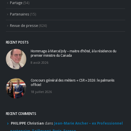
PHILIPPE Christian
dans
Jean-Marie Ancher – ex Professionnel
partenaire, Taillevent, Paris, France
Concours Ô Service 2026 : le “faire-savoir” au centre des
réflexions – Denis Courtiade
dans
Le Concours Ô Service 2026
entre dans sa 18ème session et félicite sa nouvelle Lauréate
Héloïse Bard
Apprendre d'un maître : le guide pour un accès sans filtre à
l'excellence
dans
Pourboire : le partage est de mise
© Copyright 2020. Tous droits réservés.