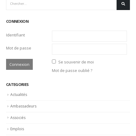
Emplois
Liens Professionnels-Enseignants
Non classifié(e)
Partage
Partenaires
Revue de presse
LATEST POSTS
Trophée du Maître d’Hôtel 2027 : les douze demi-finalistes
dévoilés
16 juillet 2026
Bertrand Noeureuil et Elsa Jeanvoine à la tête de
L’Orangerie du George V à Paris
15 juillet 2026