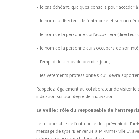
Canada
16 juille
8 août 2026
– le cas échéant, quelques conseils pour accéder à 
– le nom du directeur de l’entreprise et son numéro
Concours général des métiers
« CSR » 2026 : le palmarès
officiel
Paris
– le nom de la personne qui l’accueillera (directeur
18 juillet 2026
15 juille
– le nom de la personne qui s’occupera de son intég
Hyacinthe Lescoët (The
Cambridge Public House, Little
– l’emploi du temps du premier jour ;
Red Door) : « L’accueil reste
notre plus grande valeur ajoutée »
ans de 
– les vêtements professionnels qu’il devra apporter
18 juillet 2026
14 juille
Rappelez également au collaborateur de visiter le s
indication sur son degré de motivation.
La veille : rôle du responsable de l’entrepri
Le responsable de l’entreprise doit prévenir de l’arr
message de type ‘Bienvenue à M./Mme/Mlle…’, avec l
préciser qui assurera la formation.