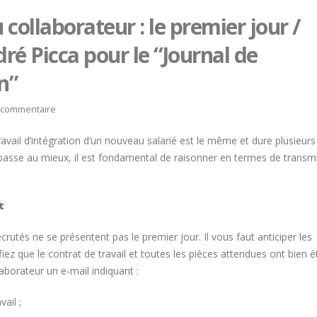
 collaborateur : le premier jour /
dré Picca pour le “Journal de
n”
 commentaire
travail d’intégration d’un nouveau salarié est le même et dure plusieurs
e passe au mieux, il est fondamental de raisonner en termes de transm
t
crutés ne se présentent pas le premier jour. Il vous faut anticiper les
iez que le contrat de travail et toutes les pièces attendues ont bien é
aborateur un e-mail indiquant :
Trophée du Maître d’Hôtel
Hommage à Marcel Joly
2027 : les douze demi-
maitre d’hôtel, à la rés
vail ;
finalistes dévoilés
du premier ministre du