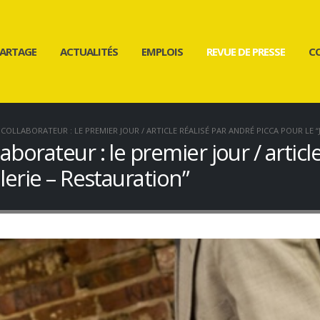
ARTAGE
ACTUALITÉS
EMPLOIS
REVUE DE PRESSE
C
COLLABORATEUR : LE PREMIER JOUR / ARTICLE RÉALISÉ PAR ANDRÉ PICCA POUR LE 
aborateur : le premier jour / articl
llerie – Restauration”