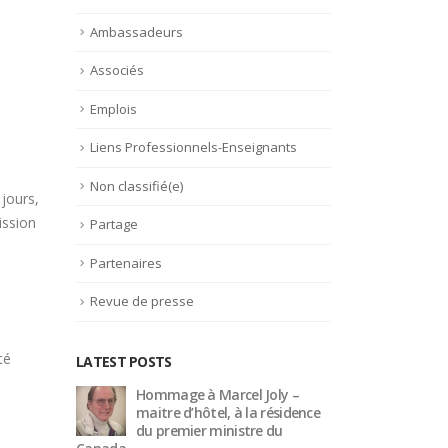
Ambassadeurs
Associés
Emplois
Liens Professionnels-Enseignants
Non classifié(e)
 jours,
ission
Partage
Partenaires
Revue de presse
té
LATEST POSTS
 –
Trophée du Maître d’Hôtel
Hom
idence
2027 : les douze demi-
mait
finalistes dévoilés
du p