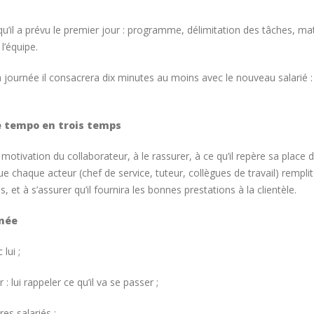
 qu’il a prévu le premier jour : programme, délimitation des tâches, mat
l’équipe.
a journée il consacrera dix minutes au moins avec le nouveau salarié : i
le tempo en trois temps
 motivation du collaborateur, à le rassurer, à ce qu’il repère sa place 
e chaque acteur (chef de service, tuteur, collègues de travail) remplit
et à s’assurer qu’il fournira les bonnes prestations à la clientèle.
inée
lui ;
: lui rappeler ce qu’il va se passer ;
res salariés ;