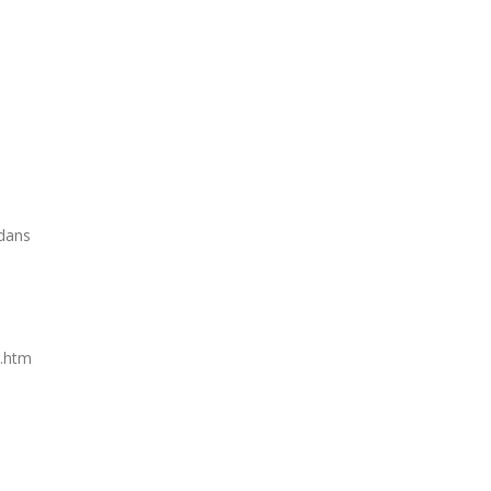
 dans
r.htm