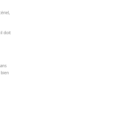
ériel,
l doit
dans
 bien