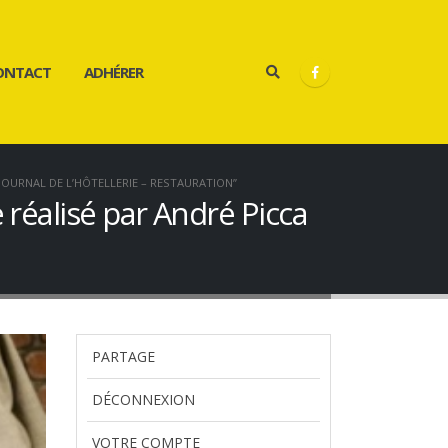
ONTACT
ADHÉRER
“JOURNAL DE L’HÔTELLERIE – RESTAURATION”
e réalisé par André Picca
PARTAGE
DÉCONNEXION
VOTRE COMPTE