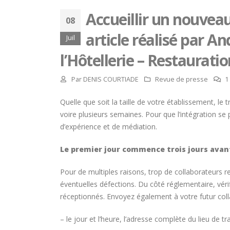
Accueillir un nouveau
08
article réalisé par An
Juil
l’Hôtellerie – Restauratio
Par
DENIS COURTIADE
Revue de presse
1
Quelle que soit la taille de votre établissement, le 
voire plusieurs semaines. Pour que l’intégration s
d’expérience et de médiation.
Le premier jour commence trois jours avan
Pour de multiples raisons, trop de collaborateurs re
éventuelles défections. Du côté réglementaire, vérif
réceptionnés. Envoyez également à votre futur coll
Hommage à Marcel Joly –
maitre d’hôtel, à la résidence
– le jour et l’heure, l’adresse complète du lieu de tra
du premier ministre du