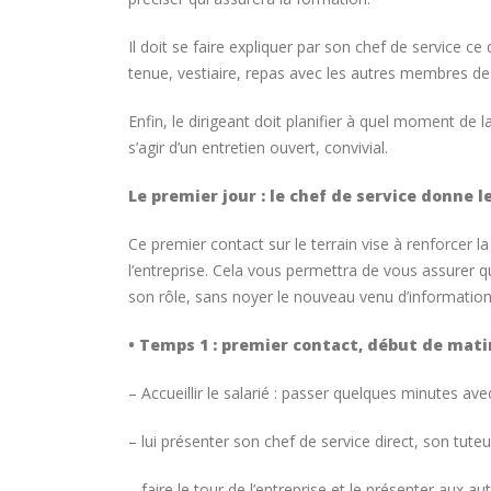
Il doit se faire expliquer par son chef de service ce
tenue, vestiaire, repas avec les autres membres de 
Enfin, le dirigeant doit planifier à quel moment de l
s’agir d’un entretien ouvert, convivial.
Le premier jour : le chef de service donne 
Ce premier contact sur le terrain vise à renforcer la
l’entreprise. Cela vous permettra de vous assurer qu
son rôle, sans noyer le nouveau venu d’informations, 
• Temps 1 : premier contact, début de mat
– Accueillir le salarié : passer quelques minutes avec 
– lui présenter son chef de service direct, son tuteur 
– faire le tour de l’entreprise et le présenter aux aut