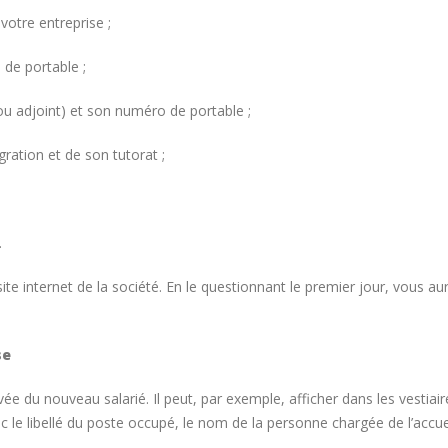
Canada
t 2026
8 août 2026
votre entreprise ;
Bertrand Noeureuil et Elsa
 de portable ;
Jeanvoine à la tête de
Concours général des m
L’Orangerie du George V à
« CSR » 2026 : le palma
officiel
 ou adjoint) et son numéro de portable ;
t 2026
18 juillet 2026
ration et de son tutorat ;
Serge Dubs, meilleur
Hyacinthe Lescoët (The
sommelier du monde, part à
Cambridge Public House,
la retraite après plus de 50
Red Door) : « L’accueil r
service
notre plus grande valeur ajoutée
.
t 2026
18 juillet 2026
ite internet de la société. En le questionnant le premier jour, vous au
se
ivée du nouveau salarié. Il peut, par exemple, afficher dans les vestiai
e libellé du poste occupé, le nom de la personne chargée de l’accueil