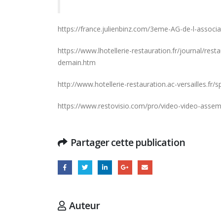
https://france.julienbinz.com/3eme-AG-de-l-associ
https://www.lhotellerie-restauration.fr/journal/rest
demain.htm
http://www.hotellerie-restauration.ac-versailles.fr/s
https://www.restovisio.com/pro/video-video-assem
Partager cette publication
Hommage à Marcel Joly –
maitre d’hôtel, à la résidence
du premier ministre du
Canada
Auteur
16 juille
8 août 2026