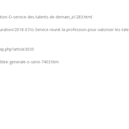
ation-O-service-des-talents-de-demain_a1283.html
auration/2018-07/o-Service-reunit-la-profession-pour-valoriser-les-tal
pip.php?article3035
blee-generale-o-servi-7403.htm
Trophée du Maître d’Hôtel
Hommage à Marcel Joly
2027 : les douze demi-
maitre d’hôtel, à la rés
finalistes dévoilés
du premier ministre du
Canada
t 2026
8 août 2026