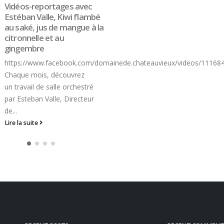
Lire la suite
ateauvieux/videos/1116847185003714/