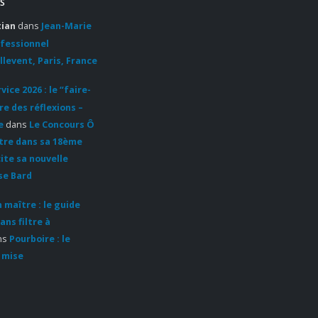
S
tian
dans
Jean-Marie
ofessionnel
llevent, Paris, France
ice 2026 : le “faire-
re des réflexions –
e
dans
Le Concours Ô
ntre dans sa 18ème
cite sa nouvelle
se Bard
 maître : le guide
ans filtre à
ns
Pourboire : le
 mise