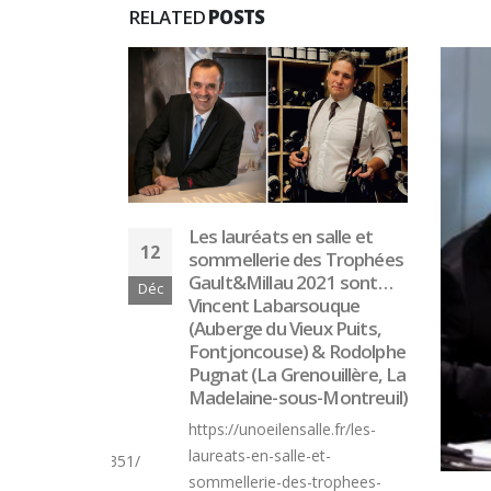
RELATED
POSTS
salle et
16
es Trophées
2021 sont…
Déc
souque
ux Puits,
 & Rodolphe
ouillère, La
-Montreuil)
le.fr/les-
et-
trophees-