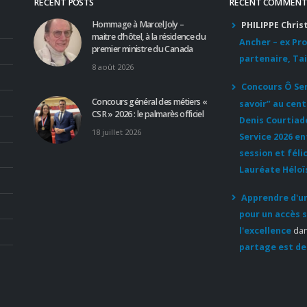
RECENT POSTS
RECENT COMMENT
Hommage à Marcel Joly –
PHILIPPE Chris
maitre d’hôtel, à la résidence du
Ancher – ex Pr
premier ministre du Canada
partenaire, Tai
8 août 2026
Concours Ô Serv
Concours général des métiers «
savoir” au cent
CSR » 2026 : le palmarès officiel
Denis Courtiad
18 juillet 2026
Service 2026 e
session et féli
Lauréate Héloï
Apprendre d'un
pour un accès s
l'excellence
da
partage est de