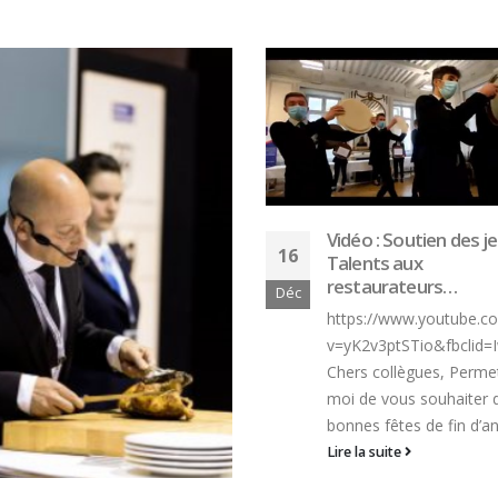
Vidéo : Soutien des jeunes
Talents aux
restaurateurs…
MAF 2019 au Lycée
05
hôtelier Notre-Dam
https://www.youtube.com/watch?
Saint-Méen-le-Grand
v=yK2v3ptSTio&fbclid=IwAR0tYwA5CY19vIvZ38WBsLzj0BJRdirAN
Juin
Bravo à Killian Bricau
Chers collègues, Permettez-
Fabien Denais
moi de vous souhaiter de
Article : Organisé par la
bonnes fêtes de fin d’année...
Société des Meilleurs O
Lire la suite
de France, ce concours..