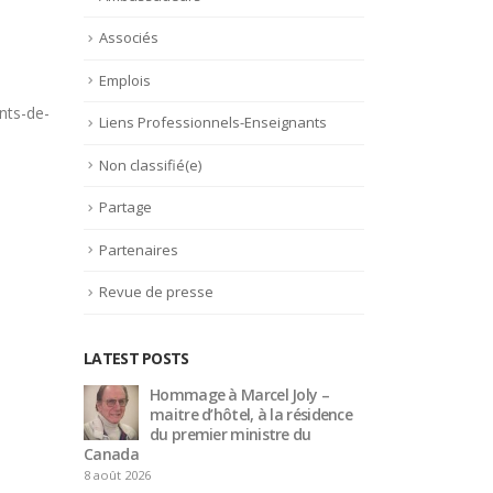
Associés
Emplois
ents-de-
Liens Professionnels-Enseignants
Non classifié(e)
Partage
Partenaires
Revue de presse
LATEST POSTS
 –
Trophée du Maître d’Hôtel
Hom
idence
2027 : les douze demi-
mait
finalistes dévoilés
du p
Canada
16 juillet 2026
8 août 2026