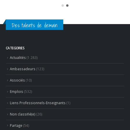
Des talents de demain
CATEGORIES
Actualités
(1 283)
Ambassadeurs
(123)
Associés
(10)
Emplois
(532)
Liens Professionnels-Enseignants
(1)
Non classifié(e)
(26)
Partage
(54)
Partenaires
(15)