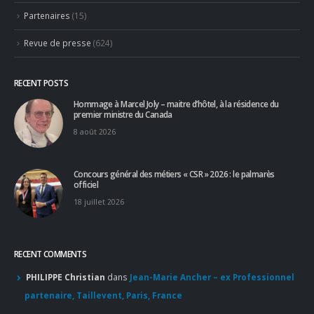
Revue de presse
(624)
RECENT POSTS
Hommage à Marcel Joly – maitre d’hôtel, à la résidence du
premier ministre du Canada
8 août 2026
Concours général des métiers « CSR » 2026 : le palmarès
officiel
18 juillet 2026
RECENT COMMENTS
PHILIPPE Christian
dans
Jean-Marie Ancher – ex Professionnel
partenaire, Taillevent, Paris, France
Concours Ô Service 2026 : le “faire-savoir” au centre des
réflexions – Denis Courtiade
dans
Le Concours Ô Service 2026