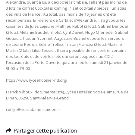
Alexandre, quant à lui, a décroché la timbale, raflant pas moins de
3 lots (le coffret Cocktail is coming ; 1 set cocktail 3 pièces ; un atlas
des vins de France). Au total, pas moins de 16 jeunes ont été
récompensés. En-dehors de Carla et d’Alexandre, il s’agit pour les
cuisiniers de Jules Lejeune, Mathieu Rabot (2 lots), Gabriel Denoual
(2 lots), Mélanie Baudet (3 lots), Cyril Daviet, Hugo Chenedé, Gabriel
Gouault, Titouan Yvonnet, Augustine Busnel et pour les serveurs
de Léane Perron, Soline Trollez, Tristan Francez (2 lots), Maxime
Martin (2 lots), Lilou Tessier. Il sera possible de rencontrer certains
des lauréats et de voir les lots qui seront exposés au CDI à
l’occasion de la Porte Ouverte qui aura lieu le samedi 21 janvier de
9h00 à 17h00.
https://www.lyceehotelier-nd.org/
Franck Vilboux (documentaliste), Lycée Hôtelier Notre-Dame, rue de
Dinan, 35290 Saint-Méen-le-Grand
cdi-lyc@notredame-stmeen.fr
Partager cette publication