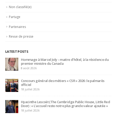
Partage
Partenaires
Revue de presse
LATEST POSTS
Trophée du Maître d’Hôtel 2027 : les douze demi-finalistes
dévoilés
16 juillet 2026
Bertrand Noeureuil et Elsa Jeanvoine à la tête de
L’Orangerie du George V à Paris
15 juillet 2026
Serge Dubs, meilleur sommelier du monde, part à la retraite
après plus de 50 ans de service
14 juillet 2026