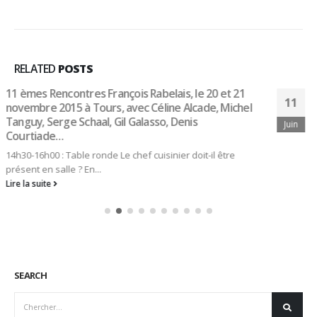
RELATED
POSTS
Les vidéos du Concours Général des Métiers
11
préparées par Serge Raynaud
Juin
Mesdames, messieurs, bonsoir, Je vous propose de
consulter les vidéos du Concours...
Lire la suite
SEARCH