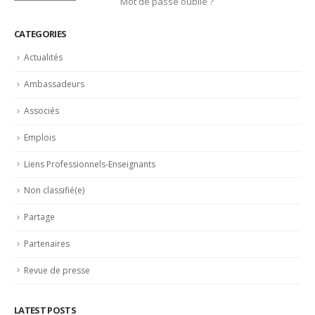
Non classifié(e)
Partage
Partenaires
Revue de presse
LATEST POSTS
Trophée du Maître d’Hôtel 2027 : les douze demi-finalistes
dévoilés
16 juillet 2026
Bertrand Noeureuil et Elsa Jeanvoine à la tête de
L’Orangerie du George V à Paris
15 juillet 2026
Serge Dubs, meilleur sommelier du monde, part à la retraite
après plus de 50 ans de service
14 juillet 2026