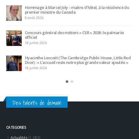
Des talents de demain
CATEGORIES
Actualités
(1 283)
Ambassadeurs
(123)
Associés
(10)
Emplois
(532)
Liens Professionnels-Enseignants
(1)
Non classifié(e)
(26)
Partage
(54)