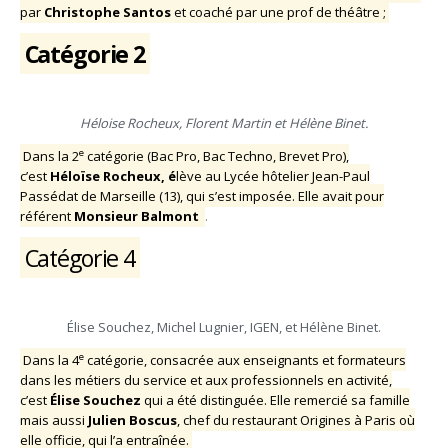
par
Christophe Santos
et coaché par une prof de théâtre ;
Catégorie 2
Héloise Rocheux, Florent Martin et Hélène Binet.
e
Dans la 2
catégorie (Bac Pro, Bac Techno, Brevet Pro),
c’est
Héloïse Rocheux, é
lève au Lycée hôtelier Jean-Paul
Passédat de Marseille (13), qui s’est imposée. Elle avait pour
référent
Monsieur Balmont
.
Catégorie 4
Élise Souchez, Michel Lugnier, IGEN, et Hélène Binet.
e
Dans la 4
catégorie, consacrée aux enseignants et formateurs
dans les métiers du service et aux professionnels en activité,
c’est
Élise Souchez
qui a été distinguée. Elle remercié sa famille
mais aussi
Julien Boscus
, chef du restaurant Origines à Paris où
elle officie, qui l’a entraînée.