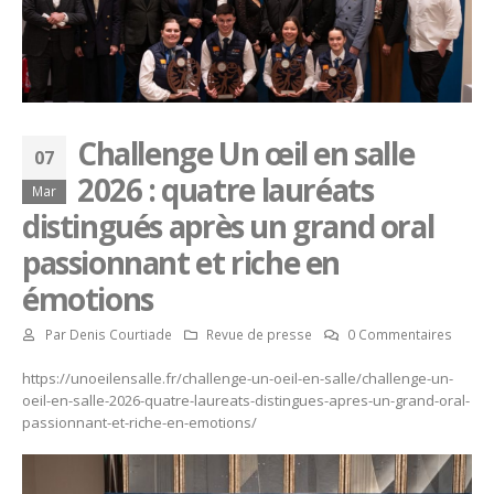
Challenge Un œil en salle
07
2026 : quatre lauréats
Mar
distingués après un grand oral
passionnant et riche en
émotions
Par
Denis Courtiade
Revue de presse
0 Commentaires
https://unoeilensalle.fr/challenge-un-oeil-en-salle/challenge-un-
oeil-en-salle-2026-quatre-laureats-distingues-apres-un-grand-oral-
passionnant-et-riche-en-emotions/