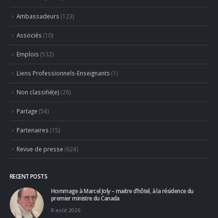
Partenaires
(15)
Revue de presse
(624)
RECENT POSTS
Hommage à Marcel Joly – maitre d’hôtel, à la résidence du
premier ministre du Canada
8 août 2026
Concours général des métiers « CSR » 2026 : le palmarès
officiel
18 juillet 2026
RECENT COMMENTS
PHILIPPE Christian
dans
Jean-Marie Ancher – ex Professionnel
partenaire, Taillevent, Paris, France
Concours Ô Service 2026 : le “faire-savoir” au centre des