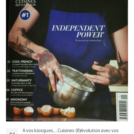
16ème édition du concours “Talents Biérologie”,
30
bravo à Goulwen Urvoix
Mar
Article : Malgré les difficultés engendrées par la crise
sanitaire, la ", organisé...
Lire la suite
SEARCH