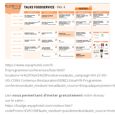
https://www.equiphotel.com/fr-
fr/programme/conferences/liste.html?
locations=4.%20TALKS%20Foodservice&utm_campaign=EH-22-VIS-
VIS-CONV-Contenus-Restauration030822-Email-FR-Programme-
conferences&utm_medium=email&utm_source=Eloqua&querytoken=
Lien
nous permettant d’inviter gratuitement
notre réseau
sur le salon :
https://badge.equiphotel.com/visiteur.htm?
codePromo=EVFCONF&utm_medium=pasdemedium&utm_source=Invitesi