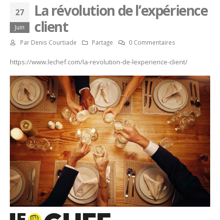
La révolution de l’expérience
27
client
Juin
Par
Denis Courtiade
Partage
0 Commentaires
https://www.lechef.com/la-revolution-de-lexperience-client/