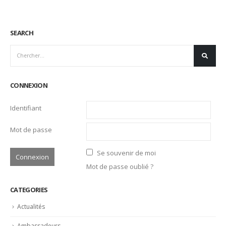
Picardy 2019 avec Anthony De Oliveira et les
encouragements d’Ô Service…
Sep
Règlement Trophée Royal Picardy Nous venons d'ouvrir
les inscriptions pour le quatrième...
Lire la suite
SEARCH
CONNEXION
Identifiant
Mot de passe
Se souvenir de moi
Mot de passe oublié ?