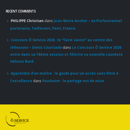
Concours général des métiers « CSR » 2026 : le palmarès
officiel
18 juillet 2026
RECENT COMMENTS
PHILIPPE Christian
dans
Jean-Marie Ancher – ex Professionnel
partenaire, Taillevent, Paris, France
Concours Ô Service 2026 : le “faire-savoir” au centre des
réflexions – Denis Courtiade
dans
Le Concours Ô Service 2026
entre dans sa 18ème session et félicite sa nouvelle Lauréate
Héloïse Bard
Apprendre d'un maître : le guide pour un accès sans filtre à
l'excellence
dans
Pourboire : le partage est de mise