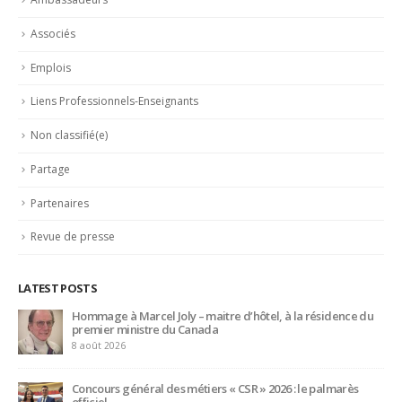
CATEGORIES
Actualités
Ambassadeurs
Associés
Emplois
Liens Professionnels-Enseignants
Non classifié(e)
Partage
Partenaires
Revue de presse
LATEST POSTS
Trophée du Maître d’Hôtel 2027 : les douze demi-finalistes
dévoilés