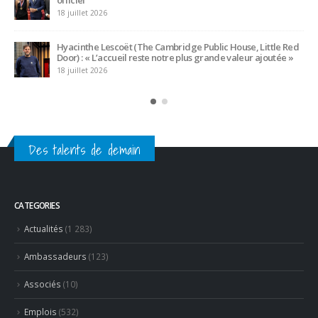
16 juillet 2026
Bertrand Noeureuil et Elsa Jeanvoine à la tête de
L’Orangerie du George V à Paris
15 juillet 2026
Serge Dubs, meilleur sommelier du monde, part à la retraite
après plus de 50 ans de service
14 juillet 2026
Des talents de demain
CATEGORIES
Actualités
(1 283)
Ambassadeurs
(123)