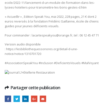
ecole/2022-11/lancement-d-un-module-de-formation-dans-les-
lycees-hoteliers-pour-transmettre-les-bons-gestes-d.htm
« Accueillir » , Edition Speak You, mai 2022, 228 pages, 21 € dont 2
euros reversés à la fondation Frédéric Gaillanne, école de chiens
guides pour jeunes déficients visuels.
Pour commander :
lacartespeakyou@orange.fr,
tel : 06 12 45 47 71
Version audio disponible
:
https://lesbibliothequessonores.org/detail-d-une-
notice/notice/1310701720
#AssociationSpeakYou
#Inclusion
#DeficientsVisuels
#MalVoyant
Partager cette publication