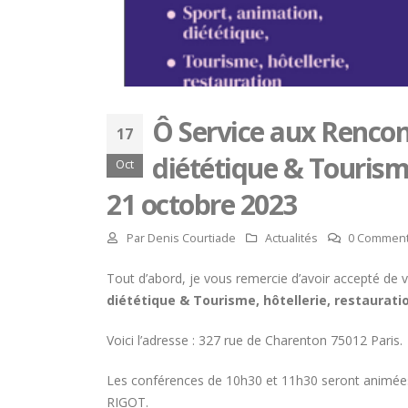
Ô Service aux Rencont
17
diététique & Tourisme
Oct
21 octobre 2023
Par
Denis Courtiade
Actualités
0 Comment
Tout d’abord, je vous remercie d’avoir accepté de 
diététique & Tourisme, hôtellerie, restaurat
Voici l’adresse : 327 rue de Charenton 75012 Paris.
Hommage à Marcel Joly –
maitre d’hôtel, à la résidence
Les conférences de 10h30 et 11h30 seront animée
du premier ministre du
RIGOT.