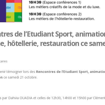
res de l’Etudiant Sport, animatio
, hôtellerie, restauration ce sam
aires
venir témoigner lors des
Rencontres de l’Etudiant
Sport, animatio
ion
ce samedi 21 octobre.
Trophée du Maître d’Hôtel
Hommage à Marcel Joly
2027 : les douze demi-
maitre d’hôtel, à la rés
s par Dahvia OUADIA et celles de 12h30, 14h00 et 15h00 par Clémen
finalistes dévoilés
du premier ministre du