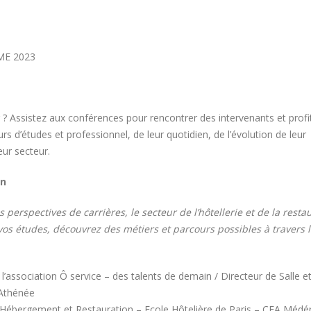
Canada
t 2026
8 août 2026
Bertrand Noeureuil et Elsa
Jeanvoine à la tête de
Concours général des m
ME 2023
L’Orangerie du George V à
« CSR » 2026 : le palma
officiel
t 2026
18 juillet 2026
 ? Assistez aux conférences pour rencontrer des intervenants et profi
Serge Dubs, meilleur
Hyacinthe Lescoët (The
sommelier du monde, part à
Cambridge Public House,
rs d’études et professionnel, de leur quotidien, de l’évolution de leur
la retraite après plus de 50
Red Door) : « L’accueil r
eur secteur.
service
notre plus grande valeur ajoutée
t 2026
18 juillet 2026
on
 perspectives de carrières, le secteur de l’hôtellerie et de la resta
e vos études, découvrez des métiers et parcours possibles à travers 
l’association Ô service – des talents de demain / Directeur de Salle e
 Athénée
Hébergement et Restauration – Ecole Hôtelière de Paris – CFA Médér