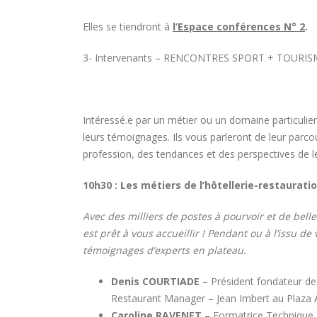
Canada
16 juille
8 août 2026
Elles se tiendront à
l’Espace conférences N° 2
.
Concours général des métiers
3- Intervenants – RENCONTRES SPORT + TOURIS
« CSR » 2026 : le palmarès
officiel
Paris
18 juillet 2026
15 juille
Intéressé.e par un métier ou un domaine particulier
Hyacinthe Lescoët (The
Cambridge Public House, Little
leurs témoignages. Ils vous parleront de leur parcou
Red Door) : « L’accueil reste
profession, des tendances et des perspectives de l
notre plus grande valeur ajoutée »
ans de 
18 juillet 2026
14 juille
10h30 : Les métiers de l’hôtellerie-restaurati
Avec des milliers de postes à pourvoir et de belles
est prêt à vous accueillir ! Pendant ou à l’issu d
témoignages d’experts en plateau.
Denis COURTIADE
– Président fondateur de 
Restaurant Manager – Jean Imbert au Plaza
Caroline RAVENET
– Formatrice Technique 