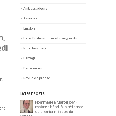
Ambassadeurs
Associés
Emplois
n,
Liens Professionnels-Enseignants
edi
Non classifié(e)
Partage
Partenaires
Revue de presse
n,
LATEST POSTS
 –
Trophée du Maître d’Hôtel
Hom
idence
2027 : les douze demi-
mait
tine
finalistes dévoilés
du p