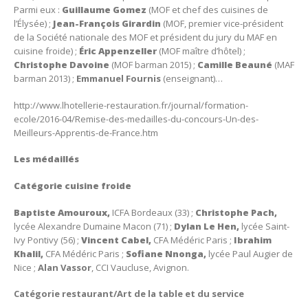
Parmi eux :
Guillaume Gomez
(MOF et chef des cuisines de
l’Élysée) ;
Jean-François
Girardin
(MOF, premier vice-président
de la Société nationale des MOF et président du jury du MAF en
cuisine froide) ;
Éric Appenzeller
(MOF maître d’hôtel) ;
Christophe Davoine
(MOF barman 2015) ;
Camille Beauné
(MAF
barman 2013) ;
Emmanuel Fournis
(enseignant)…
http://www.lhotellerie-restauration.fr/journal/formation-
ecole/2016-04/Remise-des-medailles-du-concours-Un-des-
Meilleurs-Apprentis-de-France.htm
Les médaillés
Catégorie cuisine froide
Baptiste Amouroux,
ICFA Bordeaux (33) ;
Christophe Pach,
lycée Alexandre Dumaine Macon (71) ;
Dylan Le Hen,
lycée Saint-
Ivy Pontivy (56) ;
Vincent Cabel,
CFA Médéric Paris ;
Ibrahim
Khalil,
CFA Médéric Paris ;
Sofiane Nnonga,
lycée Paul Augier de
Nice ;
Alan Vassor
, CCI Vaucluse, Avignon.
Catégorie restaurant/Art de la table et du service