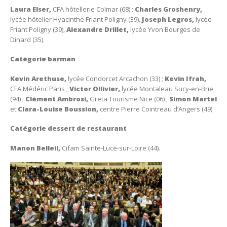
Laura
Elser,
CFA hôtellerie Colmar (68) ;
Charles Groshenry,
lycée hôtelier Hyacinthe Friant Poligny (39)
,
Joseph Legros,
lycée
Friant Poligny (39),
Alexandre Drillet,
lycée Yvon Bourges de
Dinard (35).
Catégorie barman
Kevin Arethuse,
lycée Condorcet Arcachon (33) ;
Kevin Ifrah,
CFA Médéric Paris ;
Victor Ollivier,
lycée Montaleau Sucy-en-Brie
(94) ;
Clément Ambrosi,
Greta Tourisme Nice (06) ;
Simon Martel
et
Clara-Louise Boussion,
centre Pierre Cointreau d’Angers (49)
Catégorie dessert de restaurant
Manon Belleil,
Cifam Sainte-Luce-sur-Loire (44).