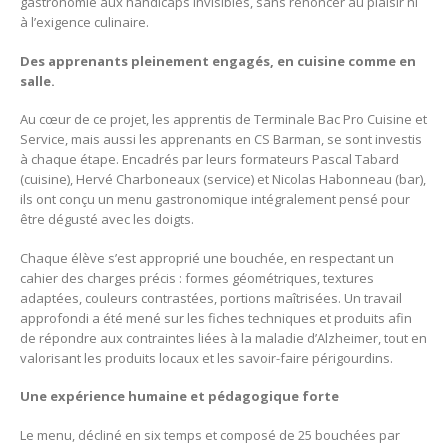
gastronomie aux handicaps invisibles, sans renoncer au plaisir ni
à l’exigence culinaire.
Des apprenants pleinement engagés, en cuisine comme en
salle.
Au cœur de ce projet, les apprentis de Terminale Bac Pro Cuisine et
Service, mais aussi les apprenants en CS Barman, se sont investis
à chaque étape. Encadrés par leurs formateurs Pascal Tabard
(cuisine), Hervé Charboneaux (service) et Nicolas Habonneau (bar),
ils ont conçu un menu gastronomique intégralement pensé pour
être dégusté avec les doigts.
Chaque élève s’est approprié une bouchée, en respectant un
cahier des charges précis : formes géométriques, textures
adaptées, couleurs contrastées, portions maîtrisées. Un travail
approfondi a été mené sur les fiches techniques et produits afin
de répondre aux contraintes liées à la maladie d’Alzheimer, tout en
valorisant les produits locaux et les savoir-faire périgourdins.
Une expérience humaine et pédagogique forte
Le menu, décliné en six temps et composé de 25 bouchées par