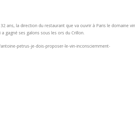
 32 ans, la direction du restaurant que va ouvrir à Paris le domaine vin
 a gagné ses galons sous les ors du Crillon.
/antoine-petrus-je-dois-proposer-le-vin-inconsciemment-
Bertrand Noeureuil et Elsa
Concours général des m
Jeanvoine à la tête de
« CSR » 2026 : le palma
L’Orangerie du George V à
officiel
18 juillet 2026
t 2026