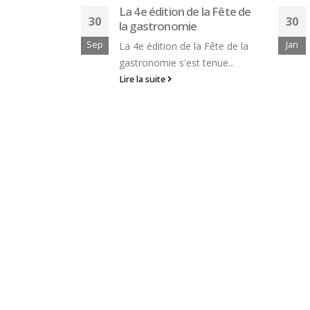
 la Fête de
EPMTTH
30
Ce jour avec Ô Service, Pierre
Jan
a Fête de la
Mendes, Virginie Asensi, les
 tenue...
jeunes...
Lire la suite
14
Mar