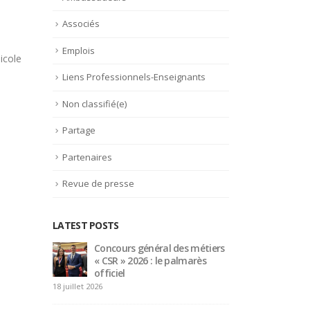
Associés
Emplois
icole
Liens Professionnels-Enseignants
Non classifié(e)
Partage
Partenaires
Revue de presse
LATEST POSTS
étiers
Bertrand Noeureuil et Elsa
Conc
rès
Jeanvoine à la tête de
« CS
L’Orangerie du George V à
offi
Paris
18 juillet 2026
15 juillet 2026