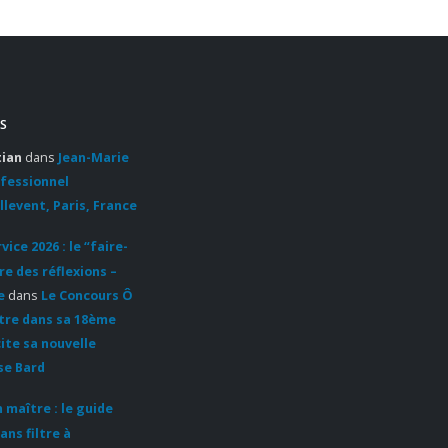
t-a-
Lire la suite
S
tian
dans
Jean-Marie
ofessionnel
llevent, Paris, France
ice 2026 : le “faire-
re des réflexions –