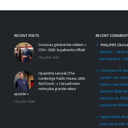
sadapter-a-chaque-clien
chaque-table-a-chaque-
instant/
Lire la suite
RECENT POSTS
RECENT COMMENT
Concours général des métiers «
PHILIPPE Chris
CSR » 2026 : le palmarès officiel
Ancher – ex Pr
18 juillet 2026
partenaire, Tai
Concours Ô Serv
Hyacinthe Lescoët (The
savoir” au cent
Cambridge Public House, Little