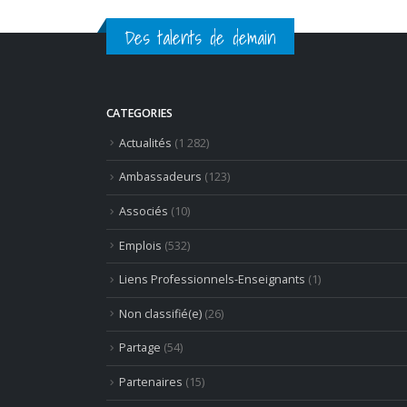
Des talents de demain
CATEGORIES
Actualités
(1 282)
Ambassadeurs
(123)
Associés
(10)
Emplois
(532)