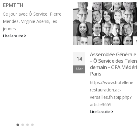
Assemblée Générale 2022
Pascal Vetaux
23
– Ô Service des Talents de
(L’Ambroisie, Paris) : 
demain – CFA Médéric,
vrai service, ce n’est 
Mai
Paris
répétition. C’est la c
à s’adapter à chaque 
https://www.hotellerie-
à chaque table, à ch
restauration.ac-
instant »
versailles.fr/spip.php?
https://unoeilensalle.fr/o
article3659
expert/interviews/pasca
Lire la suite
vetaux-lambroisie-paris-
service-ce-nest-pas-la-
repetition-cest-la-capac