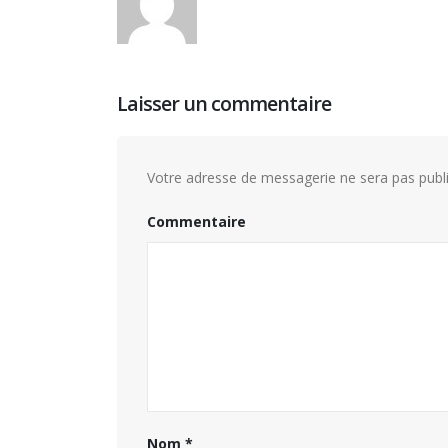
Hyacinthe Lescoët (The
Cambridge Public House, Little
Red Door) : « L’accueil reste
notre plus grande valeur ajoutée »
ans de 
18 juillet 2026
Laisser un commentaire
14 juille
Trophée du Maître d’Hôtel
2027 : les douze demi-
finalistes dévoilés
Votre adresse de messagerie ne sera pas publi
16 juillet 2026
5 juillet
Commentaire
Nom
*