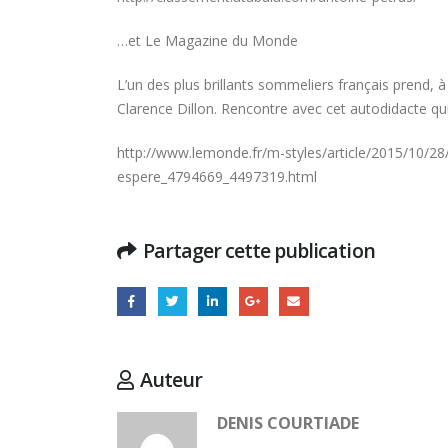
…et Le Magazine du Monde
L’un des plus brillants sommeliers français prend, à
Clarence Dillon. Rencontre avec cet autodidacte qui
http://www.lemonde.fr/m-styles/article/2015/10/28
espere_4794669_4497319.html
Partager cette publication
Concours général des métiers
Auteur
« CSR » 2026 : le palmarès
officiel
Paris
18 juillet 2026
DENIS COURTIADE
15 juille