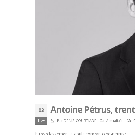
Antoine Pétrus, tren
03
Nov
Par
DENIS COURTIADE
Actualités
http://classement.atabula.com/antoine-petrus/