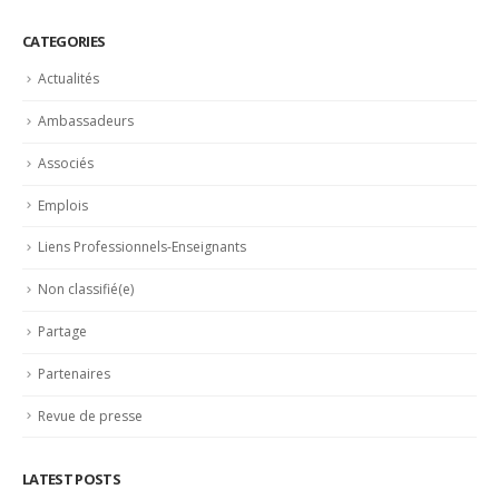
CATEGORIES
Actualités
Ambassadeurs
Associés
Emplois
Liens Professionnels-Enseignants
Non classifié(e)
Partage
Partenaires
Revue de presse
LATEST POSTS
a résidence du
Trophée du Maître d’Hôtel 2027 : les douze dem