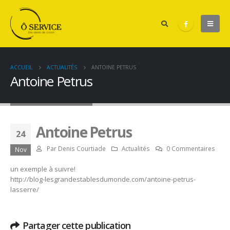
ACCUEIL
ACTUALITÉS
ANTOINE PETRUS
Antoine Petrus
Antoine Petrus
24
Par
Denis Courtiade
Actualités
0 Commentaires
Nov
un exemple à suivre!
http://blog-lesgrandestablesdumonde.com/antoine-petrus-
lasserre/
Partager cette publication