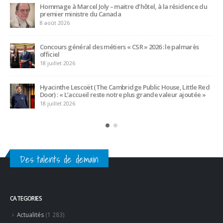
dévoilés
16 juillet 2026
le palmarès
Bertrand Noeureuil et Elsa Jeanvoine à la tête
L’Orangerie du George V à Paris
15 juillet 2026
use, Little Red
Serge Dubs, meilleur sommelier du monde, part
leur ajoutée »
après plus de 50 ans de service
14 juillet 2026
Des talents de demain
CATEGORIES
Actualités
(1 283)