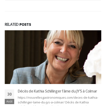
RELATED
POSTS
4ème Trophée du Maître d’Hôtel : découvrez les
25
demi-finalistes
Août
https://www.industrie-hoteliere.com/au-quotidien/2022-
08-20-4eme-trophee-du-maitre-dhotel-decouvrez-les-
demi-finalistes/ Les demi-finalistes au 4ème Trophée du
Maître d’Hôtel : Diane BLANCH, directrice du restaurant...
Lire la suite