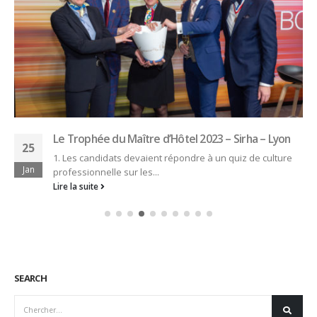
Une Murder party au CFA Médéric, avec les Jeunes
03
Talents de demain et Caroline Ravenet
Ambassadrice d’Ô Service
Mai
Soirée innovante au CFA Médéric Le 21 avril dernier,
l’Ecole hôtelière de Paris,...
Lire la suite
SEARCH