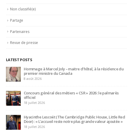
Liens Professionnels-Enseignants
Non classifié(e)
Partage
Partenaires
Revue de presse
LATEST POSTS
Trophée du Maître d’Hôtel 2027 : les douze demi-finalistes
dévoilés
16 juillet 2026
Bertrand Noeureuil et Elsa Jeanvoine à la tête de
L’Orangerie du George V à Paris
15 juillet 2026
Serge Dubs, meilleur sommelier du monde, part à la retraite
après plus de 50 ans de service