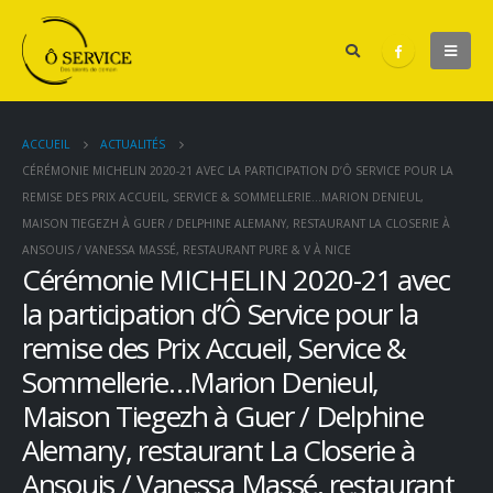
ACCUEIL
ACTUALITÉS
CÉRÉMONIE MICHELIN 2020-21 AVEC LA PARTICIPATION D’Ô SERVICE POUR LA
REMISE DES PRIX ACCUEIL, SERVICE & SOMMELLERIE…MARION DENIEUL,
MAISON TIEGEZH À GUER / DELPHINE ALEMANY, RESTAURANT LA CLOSERIE À
ANSOUIS / VANESSA MASSÉ, RESTAURANT PURE & V À NICE
Cérémonie MICHELIN 2020-21 avec
la participation d’Ô Service pour la
remise des Prix Accueil, Service &
Sommellerie…Marion Denieul,
Maison Tiegezh à Guer / Delphine
Alemany, restaurant La Closerie à
Ansouis / Vanessa Massé, restaurant