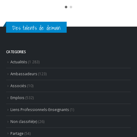
14 juillet 2026
Des talents de demain
CATEGORIES
Actualités
(1 283)
Ambassadeurs
(123)
Associés
(10)
Emplois
(532)
Liens Professionnels-Enseignants
(1)
Non classifié(e)
(26)