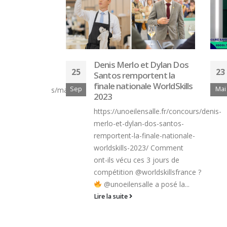
e 2024 : 4
Denis Merlo et Dylan Dos
25
23
gués
Santos remportent la
finale nationale WorldSkills
Sep
Mai
alle.fr/concours/maf-
2023
-4-laureats-
https://unoeilensalle.fr/concours/denis-
 des épreuves
merlo-et-dylan-dos-santos-
des
remportent-la-finale-nationale-
résultats...
worldskills-2023/ Comment
ont-ils vécu ces 3 jours de
compétition @worldskillsfrance ?
@unoeilensalle a posé la...
Lire la suite