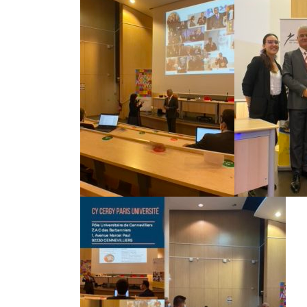
Hyacinthe Lescoët (The
Cambridge Public House, Little
Red Door) : « L’accueil reste
notre plus grande valeur ajoutée »
ans de 
18 juillet 2026
14 juille
Trophée du Maître d’Hôtel
2027 : les douze demi-
finalistes dévoilés
16 juillet 2026
5 juillet