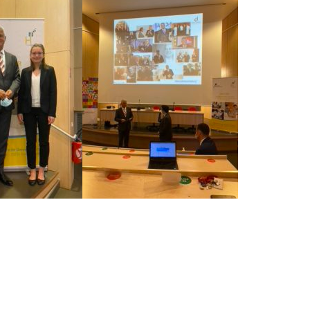
Hyacinthe Lescoët (The
Serge Dubs, meilleur
Cambridge Public House,
sommelier du monde, part à
Red Door) : « L’accueil r
la retraite après plus de 50
notre plus grande valeur ajoutée
service
18 juillet 2026
t 2026
Trophée du Maître d’Hô
Maître d’hôtel à l’Oceania de
2027 : les douze demi-
Quimper, Gilles Léost fait ses
finalistes dévoilés
valises après 40 ans de services
16 juillet 2026
 2026