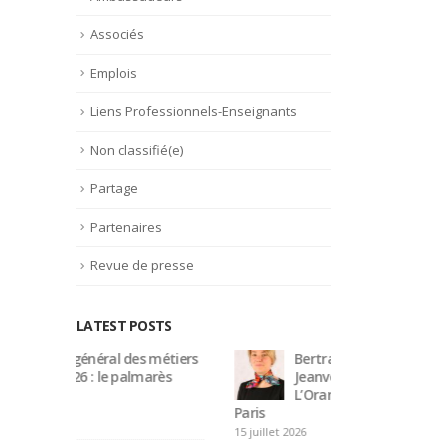
Associés
Emplois
Liens Professionnels-Enseignants
Non classifié(e)
Partage
Partenaires
Revue de presse
LATEST POSTS
étiers
Bertrand Noeureuil et Elsa
Conc
rès
Jeanvoine à la tête de
« CS
L’Orangerie du George V à
offi
Paris
18 juillet 2026
15 juillet 2026