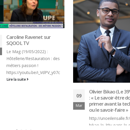
Caroline Ravenet sur
SQOOL TV
Le Mag (19/05/2022) :
Hôtellerie/Restauration : des
métiers passion !
https://youtu.be/i_VdPV_y07c
Lire la suite
Olivier Bikao (Le 39V,
09
: « Le savoir-être doit
primer avant la tech
Mar
ou le savoir-faire »
http://unoeilensalle.fr/ol
bikao-le-39v-paris-le-sa