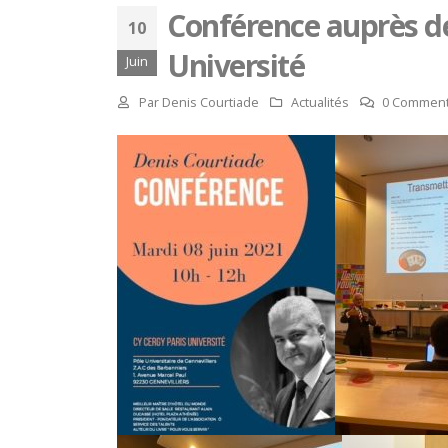
Conférence auprès de
10
Université
Juin
Par
Denis Courtiade
Actualités
0 Comment
Concours général des métiers
« CSR » 2026 : le palmarès
officiel
Paris
18 juillet 2026
15 juille