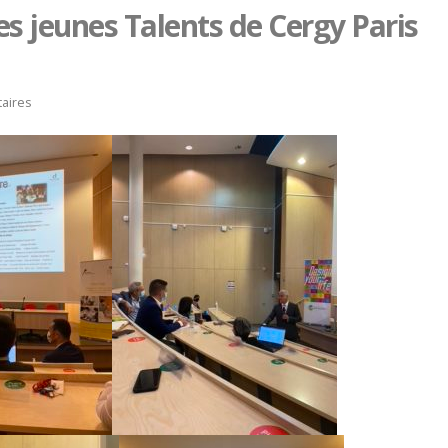
s jeunes Talents de Cergy Paris
aires
Bertrand Noeureuil et Elsa
Concours général des m
Jeanvoine à la tête de
« CSR » 2026 : le palma
L’Orangerie du George V à
officiel
18 juillet 2026
t 2026