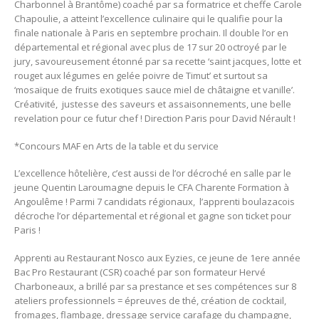
Charbonnel à Brantôme) coaché par sa formatrice et cheffe Carole
Chapoulie, a atteint l’excellence culinaire qui le qualifie pour la
finale nationale à Paris en septembre prochain. Il double l’or en
départemental et régional avec plus de 17 sur 20 octroyé par le
jury, savoureusement étonné par sa recette ‘saint jacques, lotte et
rouget aux légumes en gelée poivre de Timut’ et surtout sa
‘mosaïque de fruits exotiques sauce miel de châtaigne et vanille’.
Créativité, justesse des saveurs et assaisonnements, une belle
revelation pour ce futur chef ! Direction Paris pour David Nérault !
*Concours MAF en Arts de la table et du service
L’excellence hôtelière, c’est aussi de l’or décroché en salle par le
jeune Quentin Laroumagne depuis le CFA Charente Formation à
Angoulême ! Parmi 7 candidats régionaux, l’apprenti boulazacois
décroche l’or départemental et régional et gagne son ticket pour
Paris !
Apprenti au Restaurant Nosco aux Eyzies, ce jeune de 1ere année
Bac Pro Restaurant (CSR) coaché par son formateur Hervé
Charboneaux, a brillé par sa prestance et ses compétences sur 8
ateliers professionnels = épreuves de thé, création de cocktail,
fromages, flambage, dressage service carafage du champagne,