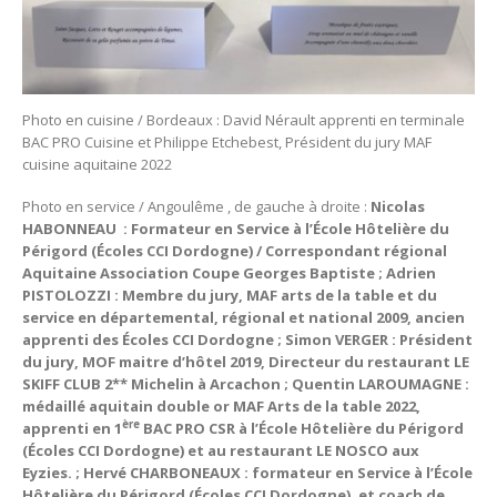
Photo en cuisine / Bordeaux : David Nérault apprenti en terminale
BAC PRO Cuisine et Philippe Etchebest, Président du jury MAF
cuisine aquitaine 2022
Photo en service / Angoulême , de gauche à droite :
Nicolas
HABONNEAU :
Formateur en Service à l’École Hôtelière du
Périgord (Écoles CCI Dordogne) / Correspondant régional
Aquitaine Association Coupe Georges Baptiste ; Adrien
PISTOLOZZI : Membre du jury, MAF arts de la table et du
service en départemental, régional et national 2009, ancien
apprenti des Écoles CCI Dordogne ; Simon VERGER : Président
du jury, MOF maitre d’hôtel 2019, Directeur du restaurant LE
SKIFF CLUB 2** Michelin à Arcachon ; Quentin LAROUMAGNE :
médaillé aquitain double or MAF Arts de la table 2022,
ère
apprenti en 1
BAC PRO CSR à l’École Hôtelière du Périgord
(Écoles CCI Dordogne) et au restaurant LE NOSCO aux
Eyzies. ; Hervé CHARBONEAUX : formateur en Service à l’École
Hôtelière du Périgord (Écoles CCI Dordogne), et coach de