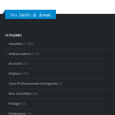
Des talents de demain
CATEGORIES
Actualités
(1 282)
Ambassadeurs
(123)
Associés
(10)
Emplois
(532)
Liens Professionnels-Enseignants
(1)
Non classifié(e)
(26)
Partage
(54)
Partenaires
(15)