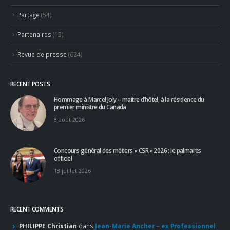
CATEGORIES
Actualités
(1 283)
Ambassadeurs
(123)
Associés
(10)
Emplois
(532)
Liens Professionnels-Enseignants
(1)
Non classifié(e)
(26)
Partage
(54)
Partenaires
(15)
Revue de presse
(624)