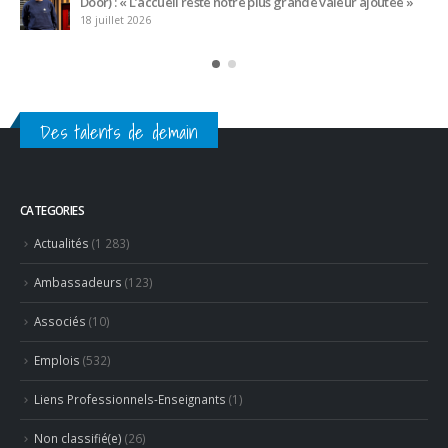
Partenaires
Revue de presse
LATEST POSTS
Trophée du Maître d’Hôtel 2027 : les douze demi-finalistes
dévoilés
16 juillet 2026
Bertrand Noeureuil et Elsa Jeanvoine à la tête de
L’Orangerie du George V à Paris
15 juillet 2026
Serge Dubs, meilleur sommelier du monde, part à la retraite
après plus de 50 ans de service
14 juillet 2026
Des talents de demain