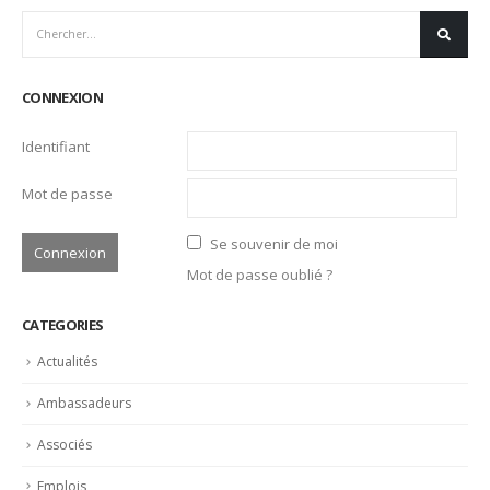
Ô Service des talents de demain : 5e Assemblée
14
générale et 10e anniversaire @LECHEF Magazine
Avr
https://www.lechef.com/au-quotidien/2022-04-13-o-
service-des-talents-de-demain-5e-assemblee-generale-
et-10e-anniversaire/
Lire la suite
SEARCH
CONNEXION
Identifiant