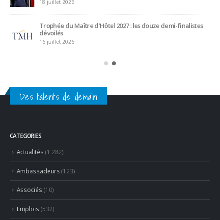
Maître d’hôtel à l’Oceania de Quimper, Gilles Léost fait ses
valises après 40 ans de services
5 juillet 2026
Des talents de demain
CATEGORIES
Actualités
(1 282)
Ambassadeurs
(123)
Associés
(10)
Emplois
(532)
Liens Professionnels-Enseignants
(1)