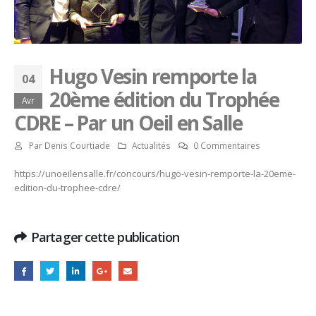
Hugo Vesin remporte la
04
20ème édition du Trophée
Avr
CDRE – Par un Oeil en Salle
Par
Denis Courtiade
Actualités
0 Commentaires
https://unoeilensalle.fr/concours/hugo-vesin-remporte-la-20eme-
edition-du-trophee-cdre/
Partager cette publication