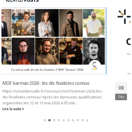
RELATED
POSTS
Ô Service des jeunes Talents du CFA de Beauvais
08
... Nos apprentis ont eu l’honneur d’assister à une
Fév
Mastercalss avec Denis...
Lire la suite