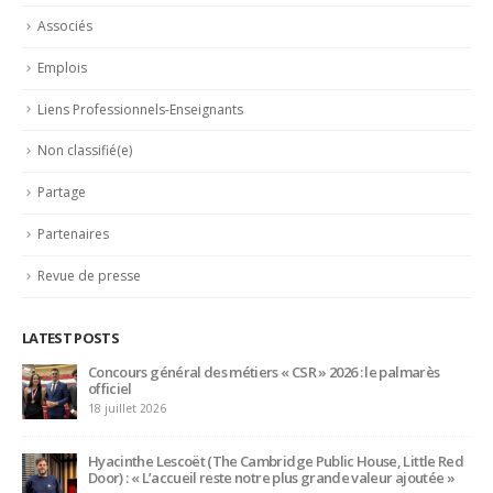
Associés
Emplois
Liens Professionnels-Enseignants
Non classifié(e)
Partage
Partenaires
Revue de presse
LATEST POSTS
Bertrand Noeureuil et Elsa Jeanvoine à la tête de
L’Orangerie du George V à Paris
15 juillet 2026
Serge Dubs, meilleur sommelier du monde, part à la retraite
après plus de 50 ans de service
14 juillet 2026