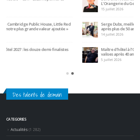
L’Orangerie du George V à Paris
15 juillet 2026
Serge Dubs, meilleur sommelier du monde, part à la retraite
après plus de 50 ans de service
14 juillet 2026
Maître d’hôtel à l’Oceania de Quimper, Gilles Léost fait ses
valises après 40 ans de services
5 juillet 2026
Des talents de demain
CATEGORIES
Actualités
(1 282)