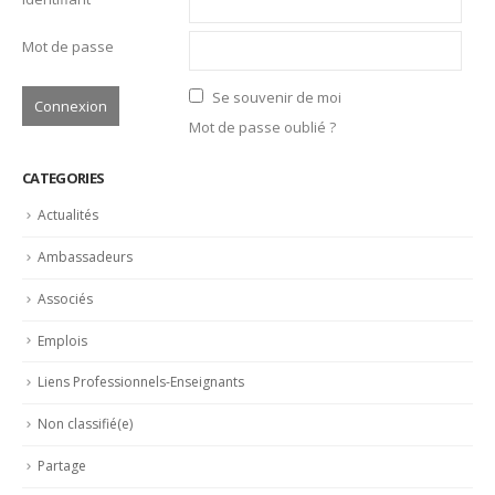
Emplois
Liens Professionnels-Enseignants
Non classifié(e)
Partage
Partenaires
Revue de presse
LATEST POSTS
Bertrand Noeureuil et Elsa Jeanvoine à la tête de
L’Orangerie du George V à Paris
15 juillet 2026
Serge Dubs, meilleur sommelier du monde, part à la retraite
après plus de 50 ans de service
14 juillet 2026
Maître d’hôtel à l’Oceania de Quimper, Gilles Léost fait ses