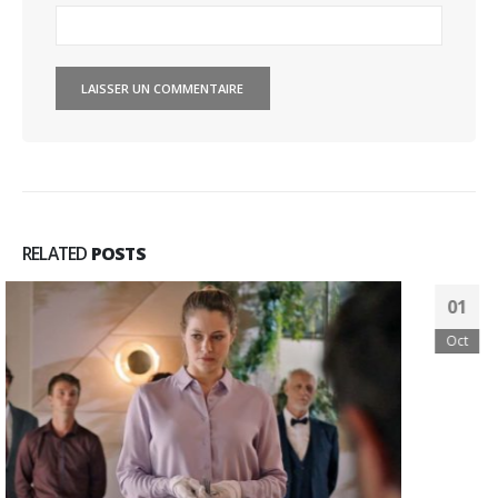
RELATED
POSTS
Laurent Cartier à Alpexpo Grenoble
01
"Dans le cadre du 1er salon des métiers de bouche qui...
Oct
Lire la suite
SEARCH