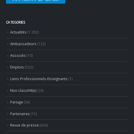
Partage
(54)
Partenaires
(15)
Revue de presse
(624)
RECENT POSTS
Concours général des métiers « CSR » 2026 : le palmarès
officiel
18 juillet 2026
Hyacinthe Lescoët (The Cambridge Public House, Little Red
Door) : « L’accueil reste notre plus grande valeur ajoutée »
18 juillet 2026
RECENT COMMENTS
PHILIPPE Christian
dans
Jean-Marie Ancher – ex Professionnel