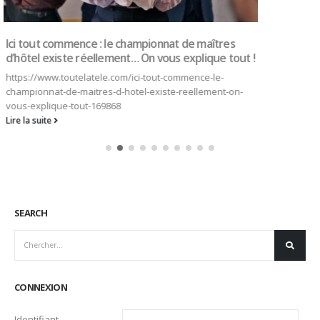
CONNEXION
Identifiant
Mot de passe
Se souvenir de moi
Mot de passe oublié ?
CATEGORIES
Actualités
Ambassadeurs
Associés