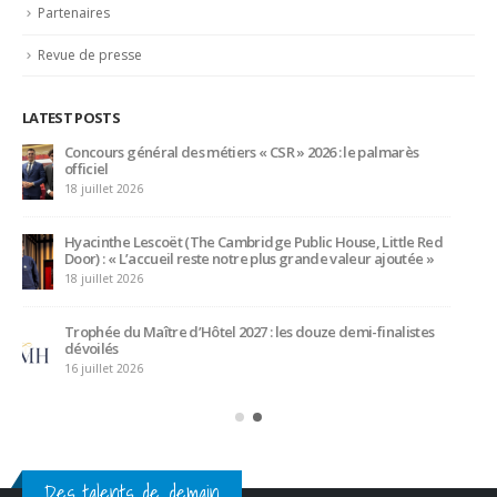
valises après 40 ans de services
5 juillet 2026
Des talents de demain
CATEGORIES
Actualités
(1 282)
Ambassadeurs
(123)
Associés
(10)
Emplois
(532)
Liens Professionnels-Enseignants
(1)
Non classifié(e)
(26)