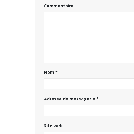
Commentaire
Nom
*
Adresse de messagerie
*
Hommage à Marcel Joly –
maitre d’hôtel, à la résidence
du premier ministre du
Canada
16 juille
Site web
8 août 2026