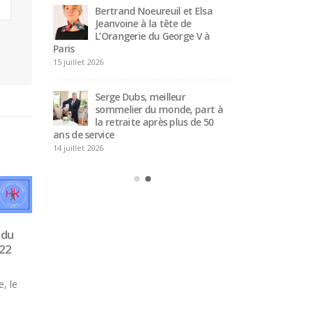
Bertrand Noeureuil et Elsa
étiers
Jeanvoine à la tête de
Conc
rès
L’Orangerie du George V à
« CS
Paris
offi
15 juillet 2026
18 juillet 2026
Serge Dubs, meilleur
Hya
 Little
sommelier du monde, part à
Camb
este
la retraite après plus de 50
Red 
 »
ans de service
notre plus gr
14 juillet 2026
18 juillet 2026
 du
 22
, le
La mythique course des
Ô Se
12
17
cafés est de retour à Paris
202