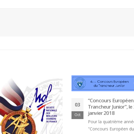
Bertrand Noeureuil et Elsa
Jeanvoine à la tête de
Concours général des m
L’Orangerie du George V à
« CSR » 2026 : le palma
officiel
t 2026
18 juillet 2026
Serge Dubs, meilleur
Hyacinthe Lescoët (The
sommelier du monde, part à
Cambridge Public House,
la retraite après plus de 50
Red Door) : « L’accueil r
service
notre plus grande valeur ajoutée
t 2026
18 juillet 2026
“Concours Européen
03
Trancheur Junior”, le
janvier 2018
Oct
Pour la quatrième année
"Concours Européen du