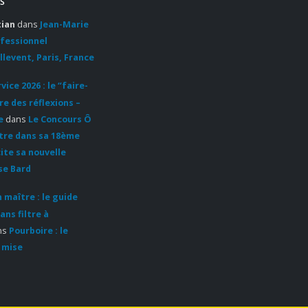
S
tian
dans
Jean-Marie
ofessionnel
llevent, Paris, France
ice 2026 : le “faire-
re des réflexions –
e
dans
Le Concours Ô
ntre dans sa 18ème
cite sa nouvelle
se Bard
 maître : le guide
ans filtre à
ns
Pourboire : le
 mise