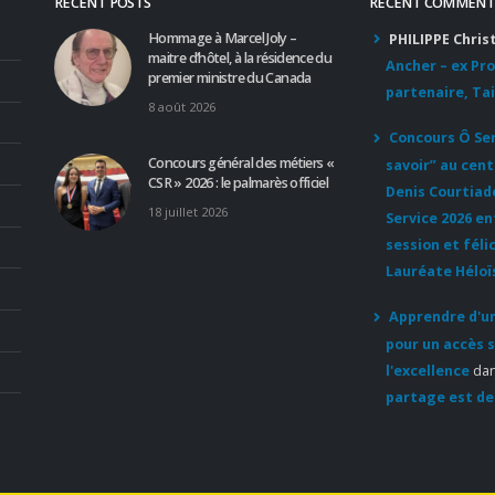
RECENT POSTS
RECENT COMMENT
Hommage à Marcel Joly –
PHILIPPE Chris
maitre d’hôtel, à la résidence du
Ancher – ex Pr
premier ministre du Canada
partenaire, Tai
8 août 2026
Concours Ô Serv
Concours général des métiers «
savoir” au cent
CSR » 2026 : le palmarès officiel
Denis Courtiad
18 juillet 2026
Service 2026 e
session et féli
Lauréate Héloï
Apprendre d'un
pour un accès s
l'excellence
da
partage est de