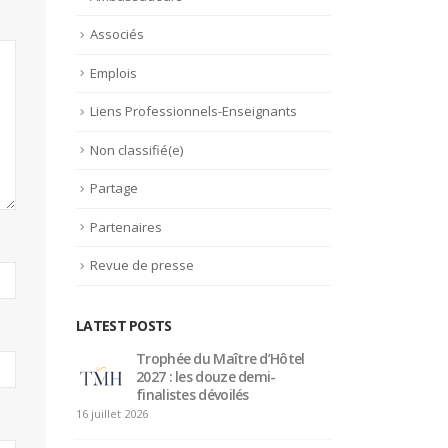
Associés
Emplois
Liens Professionnels-Enseignants
Non classifié(e)
Partage
Partenaires
Revue de presse
LATEST POSTS
 –
Trophée du Maître d’Hôtel
Hom
idence
2027 : les douze demi-
mait
finalistes dévoilés
du p
Canada
16 juillet 2026
8 août 2026