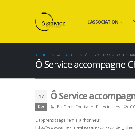
L’ASSOCIATION
P
ACCUEIL
ACTUALITÉS
Ô SERVICE ACCOMPAGNE CHAR
Ô Service accompagne C
Ô Service accompagn
17
Déc
Par
Denis Courtiade
Actualités
0 
L’apprentissage remis à l’honneur…
http://www.vannes.maville.com/actu/actudet_-cha