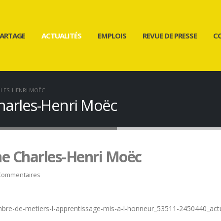
ARTAGE
ACTUALITÉS
EMPLOIS
REVUE DE PRESSE
C
LES-HENRI MOËC
harles-Henri Moëc
e Charles-Henri Moëc
Commentaires
mbre-de-metiers-l-apprentissage-mis-a-l-honneur_53511-2450440_ac