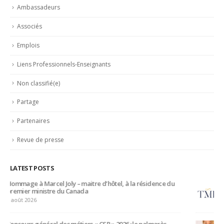
LATEST POSTS
Trophée du Maître d’Hôtel 2027 : les douze demi-finalistes
dévoilés
16 juillet 2026
Bertrand Noeureuil et Elsa Jeanvoine à la tête de
L’Orangerie du George V à Paris
15 juillet 2026
Serge Dubs, meilleur sommelier du monde, part à la retraite
après plus de 50 ans de service
14 juillet 2026
Des talents de demain