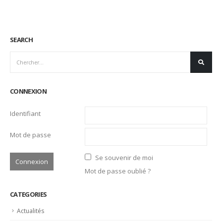
Se souvenir de moi
Mot de passe oublié ?
CATEGORIES
Actualités
Ambassadeurs
Associés
Emplois
Liens Professionnels-Enseignants
Non classifié(e)
Partage
Partenaires
Revue de presse