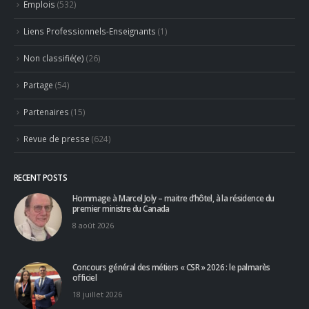
Hommage à Marcel Joly – maitre d’hôtel, à la résidence du
premier ministre du Canada
8 août 2026
Concours général des métiers « CSR » 2026 : le palmarès
officiel
18 juillet 2026
RECENT COMMENTS
PHILIPPE Christian
dans
Jean-Marie Ancher – ex Professionnel
partenaire, Taillevent, Paris, France
Concours Ô Service 2026 : le “faire-savoir” au centre des
réflexions – Denis Courtiade
dans
Le Concours Ô Service 2026
entre dans sa 18ème session et félicite sa nouvelle Lauréate
Héloïse Bard
Apprendre d'un maître : le guide pour un accès sans filtre à