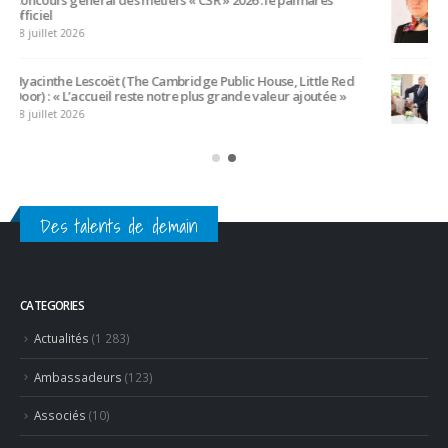
CATEGORIES
Actualités
(1 283)
Ambassadeurs
(123)
Associés
(10)
Emplois
(532)
Liens Professionnels-Enseignants
(1)
Non classifié(e)
(26)
Partage
(54)
Partenaires
(15)
Revue de presse
(624)
RECENT POSTS